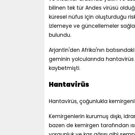
bilinen tek tür Andes virüsü olduğ
küresel nüfus için oluşturduğu ri
izlemeye ve güncellemeler sağl
bulundu.
Arjantin'den Afrika'nın batısında
geminin yolcularında hantavirüs t
kaybetmişti.
Hantavirüs
Hantavirüs, çoğunlukla kemirgenle
Kemirgenlerin kurumuş dışkı, idrar
bazen de kemirgen tarafından ısı
yorgunluk ve kas ağrısı gibi semp