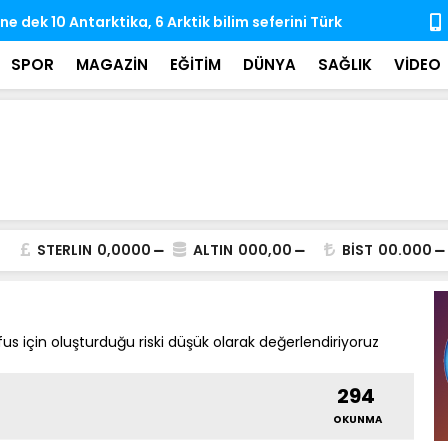
e dek 10 Antarktika, 6 Arktik bilim seferini Türk
Hayata veda
rçekleştirdi
iz bıraktı
SPOR
MAGAZİN
EĞİTİM
DÜNYA
SAĞLIK
VİDEO
STERLIN
0,0000
ALTIN
000,00
BİST
00.000
s için oluşturduğu riski düşük olarak değerlendiriyoruz
294
OKUNMA