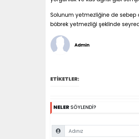
Solunum yetmezliğine de sebep o
böbrek yetmezliği şeklinde seyred
Admin
ETİKETLER:
NELER
SÖYLENDİ?
Name