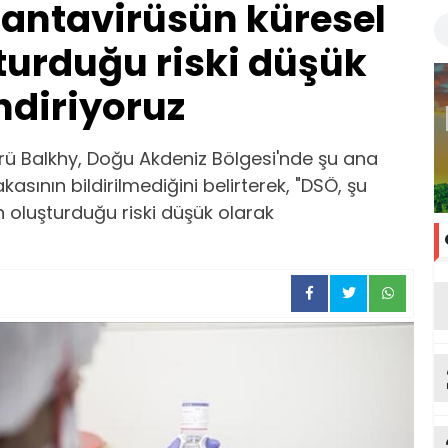
antavirüsün küresel
şturduğu riski düşük
ndiriyoruz
ü Balkhy, Doğu Akdeniz Bölgesi'nde şu ana
asının bildirilmediğini belirterek, "DSÖ, şu
n oluşturduğu riski düşük olarak