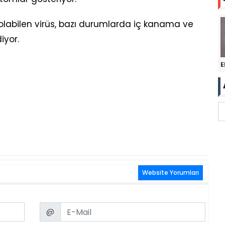
labilen virüs, bazı durumlarda iç kanama ve
iyor.
E
Website Yorumları
Email
@