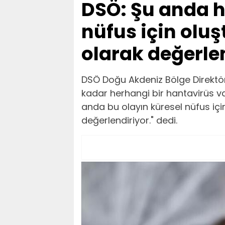
DSÖ: Şu anda h
nüfus için olu
olarak değerle
DSÖ Doğu Akdeniz Bölge Direktör
kadar herhangi bir hantavirüs vak
anda bu olayın küresel nüfus içi
değerlendiriyor." dedi.