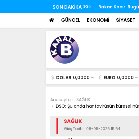
 TBMM Adalet Komisyonu'nda kabul edildi
SON DAKİKA
Bakan Kacır: Bugün
bilim insanları ge
GÜNCEL
EKONOMİ
SİYASET
DOLAR
0,0000
EURO
0,0000
Anasayfa
SAĞLIK
DSÖ: Şu anda hantavirüsün küresel nüfu
SAĞLIK
Giriş Tarihi : 08-05-2026 15:54