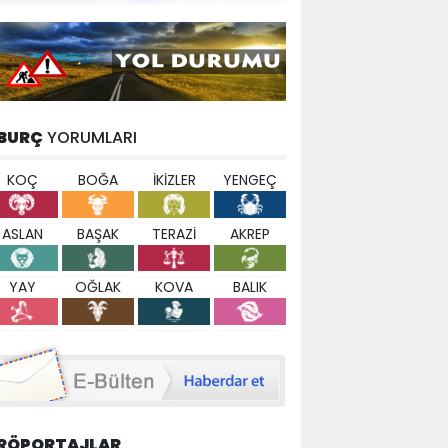
BURÇ
YORUMLARI
KOÇ
BOĞA
İKİZLER
YENGEÇ
ASLAN
BAŞAK
TERAZİ
AKREP
YAY
OĞLAK
KOVA
BALIK
RÖPORTAJLAR