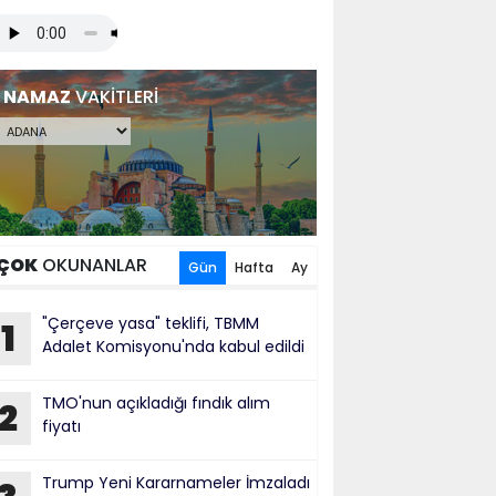
NAMAZ
VAKİTLERİ
ÇOK
OKUNANLAR
Gün
Hafta
Ay
"Çerçeve yasa" teklifi, TBMM
1
Adalet Komisyonu'nda kabul edildi
TMO'nun açıkladığı fındık alım
2
fiyatı
Trump Yeni Kararnameler İmzaladı