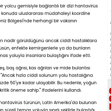
 yolcu gemisiyle bağlantılı bir dizi hantavirüs
bu konuda uluslararası müdahaleyi koordine
eniz Bölgesi'nde herhangi bir vakanın
n nadir görüldüğünü ancak ciddi hastalıklara
irüsün, enfekte kemirgenlerle ya da bunların
mas yoluyla insanlara bulaştığını ifade etti.
ş, baş ağrısı, kas ağrıları ve mide bulantısı
 "Ancak hızla ciddi solunum yolu hastalığına
zde 50'ye kadar ulaşabilir. Bu nedenle, yoğun
ritik öneme sahip." ifadelerini kullandı.
hantavirüs türünün, Latin Amerika'da bulunan
 süreli temas yoluyla sınırlı şekilde bulaştığı