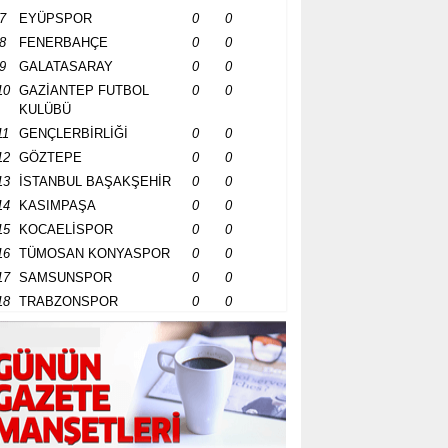
7
EYÜPSPOR
0
0
8
FENERBAHÇE
0
0
9
GALATASARAY
0
0
10
GAZİANTEP FUTBOL
0
0
KULÜBÜ
11
GENÇLERBİRLİĞİ
0
0
12
GÖZTEPE
0
0
13
İSTANBUL BAŞAKŞEHİR
0
0
14
KASIMPAŞA
0
0
15
KOCAELİSPOR
0
0
16
TÜMOSAN KONYASPOR
0
0
17
SAMSUNSPOR
0
0
18
TRABZONSPOR
0
0