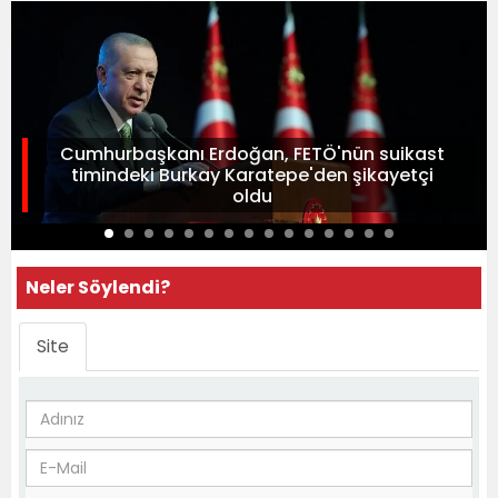
Cumhurbaşkanı Erdoğan, FETÖ'nün suikast
timindeki Burkay Karatepe'den şikayetçi
oldu
Neler Söylendi?
Site