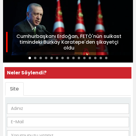
Cumhurbaşkanı Erdoğan, FETÖ'nün suikast
timindeki Burkay Karatepe'den şikayetçi
oldu
Neler Söylendi?
Site