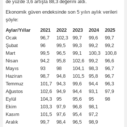
de yüzde 3,6 artışla 88,3 değerini aldı.
Ekonomik güven endeksinde son 5 yılın aylık verileri
şöyle:
Aylar/Yıllar
2021
2022
2023
2024
2025
Ocak
96,7
102,3
99,7
99,6
99,7
Şubat
96
99,5
99,3
99,2
99,2
Mart
99,5
96,5
99,1
100,3
100,8
Nisan
94,2
95,8
102,6
99,2
96,6
Mayıs
93
98
104,1
98,3
96,7
Haziran
98,7
94,8
101,5
95,8
96,7
Temmuz
101,7
94,3
99,6
94,4
96,3
Ağustos
102,6
94,9
94,4
93,1
97,9
Eylül
104,3
95
95,6
95
98
Ekim
103,3
97,9
96,8
98,1
Kasım
101,5
97,6
95,4
97,2
Aralık
99,7
98,4
96,5
98,9