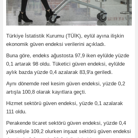
Türkiye İstatistik Kurumu (TÜİK), eylül ayına ilişkin
ekonomik güven endeksi verilerini açıkladı.
Buna göre, endeks ağustosta 97,9 iken eylülde yüzde
0,1 artarak 98 oldu. Tüketici güven endeksi, eylülde
aylık bazda yüzde 0,4 azalarak 83,9'a geriledi.
Aynı dönemde reel kesim güven endeksi, yüzde 0,2
artışla 100,8 olarak kayıtlara geçti.
Hizmet sektörü güven endeksi, yüzde 0,1 azalarak
111 oldu.
Perakende ticaret sektörü güven endeksi, yüzde 0,4
yükselişle 109,2 olurken inşaat sektörü güven endeksi