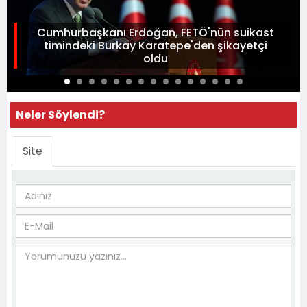
Cumhurbaşkanı Erdoğan, FETÖ'nün suikast
timindeki Burkay Karatepe'den şikayetçi
oldu
Neler Söylendi?
Site