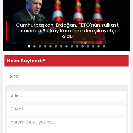
Cumhurbaşkanı Erdoğan, FETÖ'nün suikast
timindeki Burkay Karatepe'den şikayetçi
oldu
Neler Söylendi?
Site