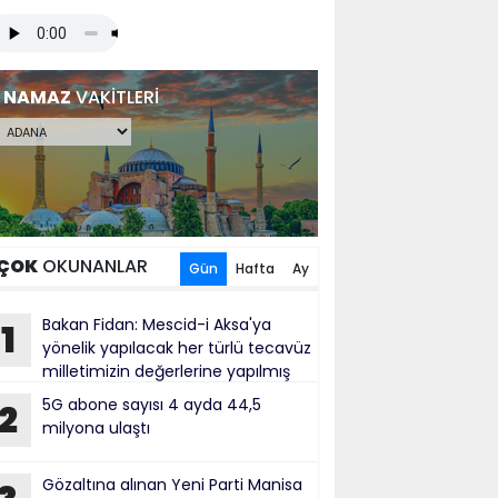
NAMAZ
VAKİTLERİ
ÇOK
OKUNANLAR
Gün
Hafta
Ay
Bakan Fidan: Mescid-i Aksa'ya
1
yönelik yapılacak her türlü tecavüz
milletimizin değerlerine yapılmış
bul ediliyor
5G abone sayısı 4 ayda 44,5
2
milyona ulaştı
Gözaltına alınan Yeni Parti Manisa