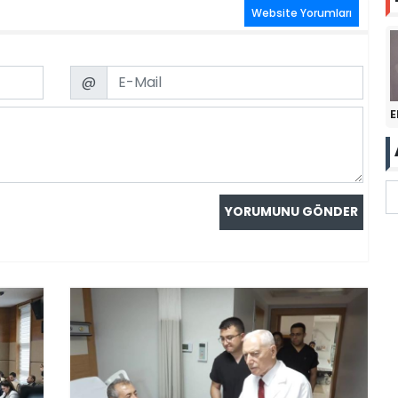
Website Yorumları
Email
@
E