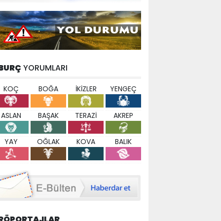
BURÇ
YORUMLARI
KOÇ
BOĞA
İKİZLER
YENGEÇ
ASLAN
BAŞAK
TERAZİ
AKREP
YAY
OĞLAK
KOVA
BALIK
RÖPORTAJLAR