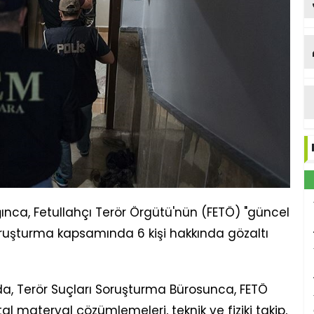
Et
nca, Fetullahçı Terör Örgütü'nün (FETÖ) "güncel
ruşturma kapsamında 6 kişi hakkında gözaltı
a, Terör Suçları Soruşturma Bürosunca, FETÖ
l materyal çözümlemeleri, teknik ve fiziki takip,