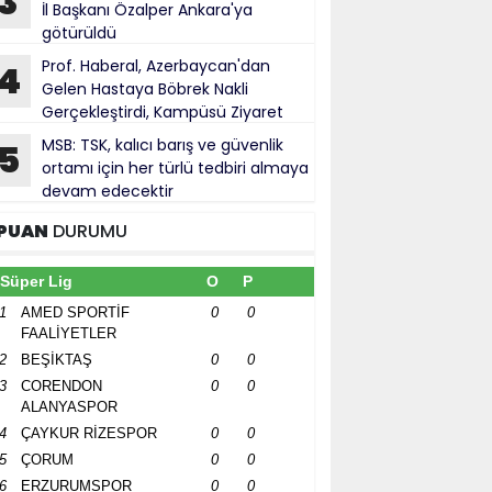
3
İl Başkanı Özalper Ankara'ya
götürüldü
Prof. Haberal, Azerbaycan'dan
4
Gelen Hastaya Böbrek Nakli
Gerçekleştirdi, Kampüsü Ziyaret
ti
MSB: TSK, kalıcı barış ve güvenlik
5
ortamı için her türlü tedbiri almaya
devam edecektir
PUAN
DURUMU
Süper Lig
O
P
1
AMED SPORTİF
0
0
FAALİYETLER
2
BEŞİKTAŞ
0
0
3
CORENDON
0
0
ALANYASPOR
4
ÇAYKUR RİZESPOR
0
0
5
ÇORUM
0
0
6
ERZURUMSPOR
0
0