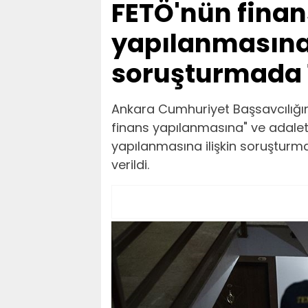
FETÖ'nün fina
yapılanmasına
soruşturmada 1
Ankara Cumhuriyet Başsavcılığın
finans yapılanmasına" ve adalet
yapılanmasına ilişkin soruşturma
verildi.