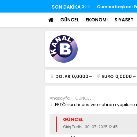
 FETÖ'nün suikast timindeki Burkay
SON DAKİKA
TBMM Genel Kurulu
oldu
seçim yapıldı
GÜNCEL
EKONOMİ
SİYASET
DOLAR
0,0000
EURO
0,0000
Anasayfa
GÜNCEL
FETÖ'nün finans ve mahrem yapılanmas
GÜNCEL
Giriş Tarihi : 30-07-2025 12:45