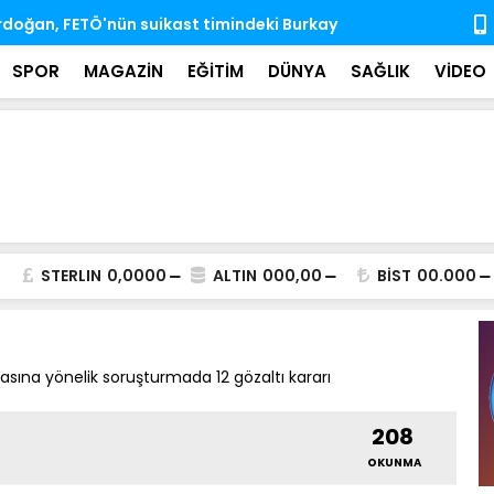
'nda ihtisas komisyonlarındaki boş üyeliklere
MSB: TSK, ka
almaya dev
SPOR
MAGAZİN
EĞİTİM
DÜNYA
SAĞLIK
VİDEO
STERLIN
0,0000
ALTIN
000,00
BİST
00.000
ına yönelik soruşturmada 12 gözaltı kararı
208
OKUNMA