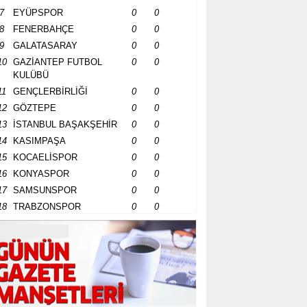
7
EYÜPSPOR
0
0
8
FENERBAHÇE
0
0
9
GALATASARAY
0
0
10
GAZİANTEP FUTBOL
0
0
KULÜBÜ
11
GENÇLERBİRLİĞİ
0
0
12
GÖZTEPE
0
0
13
İSTANBUL BAŞAKŞEHİR
0
0
14
KASIMPAŞA
0
0
15
KOCAELİSPOR
0
0
16
KONYASPOR
0
0
17
SAMSUNSPOR
0
0
18
TRABZONSPOR
0
0