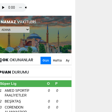
NAMAZ
VAKİTLERİ
ÇOK
OKUNANLAR
Gün
Hafta
Ay
PUAN
DURUMU
Süper Lig
O
P
1
AMED SPORTİF
0
0
FAALİYETLER
2
BEŞİKTAŞ
0
0
3
CORENDON
0
0