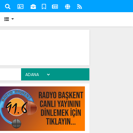
lıcı barış ve güvenlik ortamı için her türlü tedbiri
Bakan
am edecektir
güçle