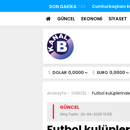
 FETÖ'nün suikast timindeki Burkay
SON DAKİKA
TBMM Genel Kurulu
oldu
seçim yapıldı
GÜNCEL
EKONOMİ
SİYASET
DOLAR
0,0000
EURO
0,0000
Anasayfa
GÜNCEL
Futbol kulüplerind
GÜNCEL
Giriş Tarihi : 23-04-2025 10:55
Futbol kulüple