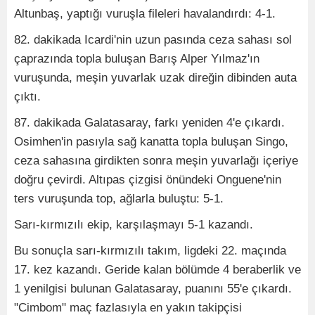
Altunbaş, yaptığı vuruşla fileleri havalandırdı: 4-1.
82. dakikada Icardi'nin uzun pasında ceza sahası sol
çaprazında topla buluşan Barış Alper Yılmaz'ın
vuruşunda, meşin yuvarlak uzak direğin dibinden auta
çıktı.
87. dakikada Galatasaray, farkı yeniden 4'e çıkardı.
Osimhen'in pasıyla sağ kanatta topla buluşan Singo,
ceza sahasına girdikten sonra meşin yuvarlağı içeriye
doğru çevirdi. Altıpas çizgisi önündeki Onguene'nin
ters vuruşunda top, ağlarla buluştu: 5-1.
Sarı-kırmızılı ekip, karşılaşmayı 5-1 kazandı.
Bu sonuçla sarı-kırmızılı takım, ligdeki 22. maçında
17. kez kazandı. Geride kalan bölümde 4 beraberlik ve
1 yenilgisi bulunan Galatasaray, puanını 55'e çıkardı.
"Cimbom" maç fazlasıyla en yakın takipçisi