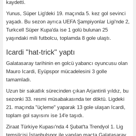
kaydetti.
Yunus, Süper Lig'deki 19. maçında 5. kez gol sevinci
yaşadı. Bu sezon ayrıca UEFA Şampiyonlar Ligi'nde 2,
Turkcell Süper Kupa'da ise 1 golü bulunan 25
yaşındaki mili futbolcu, toplamda 8 gole ulaştı.
Icardi "hat-trick" yaptı
Galatasaray tarihinin en golcü yabancı oyuncusu olan
Mauro Icardi, Eyüpspor mücadelesini 3 golle
tamamladı.
Uzun bir sakatlık sürecinden çıkan Arjantinli yıldız, bu
sezonki 33. resmi müsabakasında ter döktü. Ligdeki
21. maçında "üçleme" yaparak 13 gole ulaşan Icardi,
toplam gol sayısını ise 14'e taşıdı.
Ziraat Türkiye Kupası'nda 4 Şubat'ta Trendyol 1. Lig
temsilcisi İstanbulspor ile yapılan maçta Galatasaray