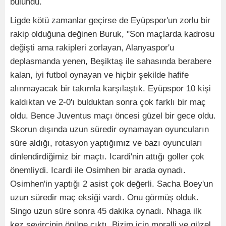
bulundu.
Ligde kötü zamanlar geçirse de Eyüpspor'un zorlu bir
rakip olduğuna değinen Buruk, "Son maçlarda kadrosu
değişti ama rakipleri zorlayan, Alanyaspor'u
deplasmanda yenen, Beşiktaş ile sahasında berabere
kalan, iyi futbol oynayan ve hiçbir şekilde hafife
alınmayacak bir takımla karşılaştık. Eyüpspor 10 kişi
kaldıktan ve 2-0'ı bulduktan sonra çok farklı bir maç
oldu. Bence Juventus maçı öncesi güzel bir gece oldu.
Skorun dışında uzun süredir oynamayan oyuncuların
süre aldığı, rotasyon yaptığımız ve bazı oyuncuları
dinlendirdiğimiz bir maçtı. Icardi'nin attığı goller çok
önemliydi. Icardi ile Osimhen bir arada oynadı.
Osimhen'in yaptığı 2 asist çok değerli. Sacha Boey'un
uzun süredir maç eksiği vardı. Onu görmüş olduk.
Singo uzun süre sonra 45 dakika oynadı. Nhaga ilk
kez seyircinin önüne çıktı. Bizim için moralli ve güzel