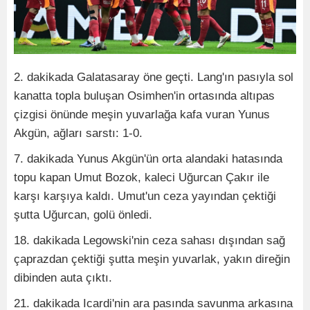
2. dakikada Galatasaray öne geçti. Lang'ın pasıyla sol
kanatta topla buluşan Osimhen'in ortasında altıpas
çizgisi önünde meşin yuvarlağa kafa vuran Yunus
Akgün, ağları sarstı: 1-0.
7. dakikada Yunus Akgün'ün orta alandaki hatasında
topu kapan Umut Bozok, kaleci Uğurcan Çakır ile
karşı karşıya kaldı. Umut'un ceza yayından çektiği
şutta Uğurcan, golü önledi.
18. dakikada Legowski'nin ceza sahası dışından sağ
çaprazdan çektiği şutta meşin yuvarlak, yakın direğin
dibinden auta çıktı.
21. dakikada Icardi'nin ara pasında savunma arkasına