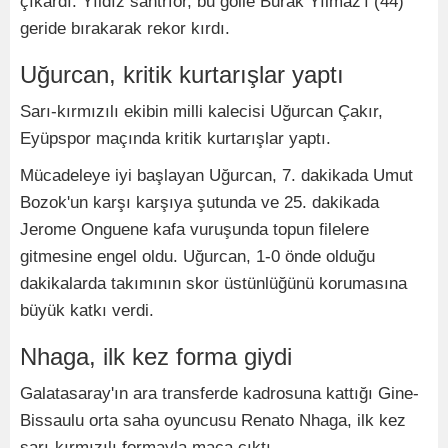
çıkardı. Yıldız santrfor, bu golle Burak Yılmaz'ı (44)
geride bırakarak rekor kırdı.
Uğurcan, kritik kurtarışlar yaptı
Sarı-kırmızılı ekibin milli kalecisi Uğurcan Çakır,
Eyüpspor maçında kritik kurtarışlar yaptı.
Mücadeleye iyi başlayan Uğurcan, 7. dakikada Umut
Bozok'un karşı karşıya şutunda ve 25. dakikada
Jerome Onguene kafa vuruşunda topun filelere
gitmesine engel oldu. Uğurcan, 1-0 önde olduğu
dakikalarda takımının skor üstünlüğünü korumasına
büyük katkı verdi.
Nhaga, ilk kez forma giydi
Galatasaray'ın ara transferde kadrosuna kattığı Gine-
Bissaulu orta saha oyuncusu Renato Nhaga, ilk kez
sarı-kırmızılı formayla maça çıktı.