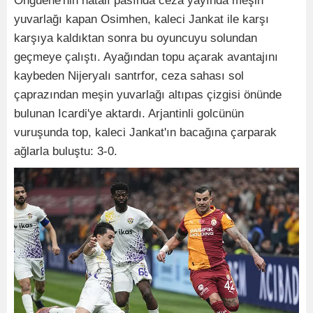
Onguene'nin hatalı pasında ceza yayında meşin
yuvarlağı kapan Osimhen, kaleci Jankat ile karşı
karşıya kaldıktan sonra bu oyuncuyu solundan
geçmeye çalıştı. Ayağından topu açarak avantajını
kaybeden Nijeryalı santrfor, ceza sahası sol
çaprazından meşin yuvarlağı altıpas çizgisi önünde
bulunan Icardi'ye aktardı. Arjantinli golcünün
vuruşunda top, kaleci Jankat'ın bacağına çarparak
ağlarla buluştu: 3-0.