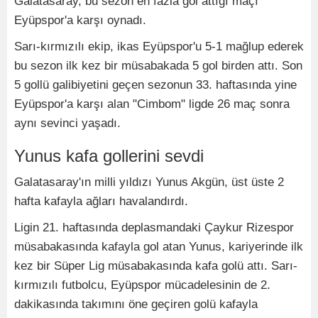
Galatasaray, bu sezon en fazla gol attığı maçı
Eyüpspor'a karşı oynadı.
Sarı-kırmızılı ekip, ikas Eyüpspor'u 5-1 mağlup ederek
bu sezon ilk kez bir müsabakada 5 gol birden attı. Son
5 gollü galibiyetini geçen sezonun 33. haftasında yine
Eyüpspor'a karşı alan "Cimbom" ligde 26 maç sonra
aynı sevinci yaşadı.
Yunus kafa gollerini sevdi
Galatasaray'ın milli yıldızı Yunus Akgün, üst üste 2
hafta kafayla ağları havalandırdı.
Ligin 21. haftasında deplasmandaki Çaykur Rizespor
müsabakasında kafayla gol atan Yunus, kariyerinde ilk
kez bir Süper Lig müsabakasında kafa golü attı. Sarı-
kırmızılı futbolcu, Eyüpspor mücadelesinin de 2.
dakikasında takımını öne geçiren golü kafayla