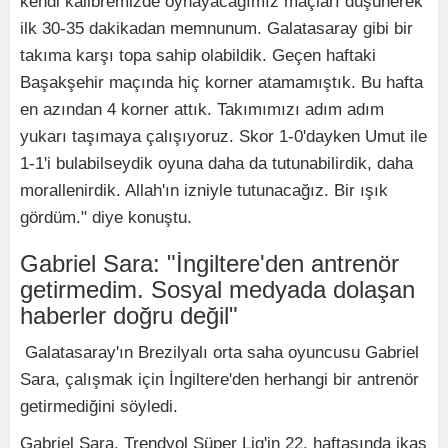
kendi kalibremizde oynayacağımız maçları düşünerek
ilk 30-35 dakikadan memnunum. Galatasaray gibi bir
takıma karşı topa sahip olabildik. Geçen haftaki
Başakşehir maçında hiç korner atamamıştık. Bu hafta
en azından 4 korner attık. Takımımızı adım adım
yukarı taşımaya çalışıyoruz. Skor 1-0'dayken Umut ile
1-1'i bulabilseydik oyuna daha da tutunabilirdik, daha
morallenirdik. Allah'ın izniyle tutunacağız. Bir ışık
gördüm." diye konuştu.
Gabriel Sara: "İngiltere'den antrenör
getirmedim. Sosyal medyada dolaşan
haberler doğru değil"
Galatasaray'ın Brezilyalı orta saha oyuncusu Gabriel
Sara, çalışmak için İngiltere'den herhangi bir antrenör
getirmediğini söyledi.
Gabriel Sara, Trendyol Süper Lig'in 22. haftasında ikas