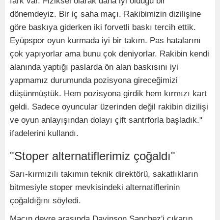
fark var. Fiziksel olarak daha iyi olduğu bir
dönemdeyiz. Bir iç saha maçı. Rakibimizin dizilişine
göre baskıya giderken iki forvetli baskı tercih ettik.
Eyüpspor oyun kurmada iyi bir takım. Pas hatalarını
çok yapıyorlar ama bunu çok deniyorlar. Rakibin kendi
alanında yaptığı paslarda ön alan baskısını iyi
yapmamız durumunda pozisyona gireceğimizi
düşünmüştük. Hem pozisyona girdik hem kırmızı kart
geldi. Sadece oyuncular üzerinden değil rakibin dizilişi
ve oyun anlayışından dolayı çift santrforla başladık."
ifadelerini kullandı.
"Stoper alternatiflerimiz çoğaldı"
Sarı-kırmızılı takımın teknik direktörü, sakatlıkların
bitmesiyle stoper mevkisindeki alternatiflerinin
çoğaldığını söyledi.
Maçın devre arasında Davinson Sanchez'i çıkarıp