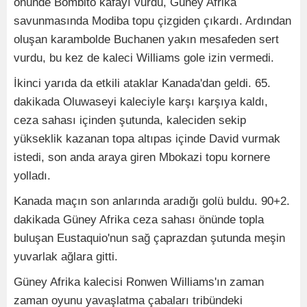
önünde Bombito kafayı vurdu, Güney Afrika
savunmasında Modiba topu çizgiden çıkardı. Ardından
oluşan karambolde Buchanen yakın mesafeden sert
vurdu, bu kez de kaleci Williams gole izin vermedi.
İkinci yarıda da etkili ataklar Kanada'dan geldi. 65.
dakikada Oluwaseyi kaleciyle karşı karşıya kaldı,
ceza sahası içinden şutunda, kaleciden sekip
yükseklik kazanan topa altıpas içinde David vurmak
istedi, son anda araya giren Mbokazi topu kornere
yolladı.
Kanada maçın son anlarında aradığı golü buldu. 90+2.
dakikada Güney Afrika ceza sahası önünde topla
buluşan Eustaquio'nun sağ çaprazdan şutunda meşin
yuvarlak ağlara gitti.
Güney Afrika kalecisi Ronwen Williams'ın zaman
zaman oyunu yavaşlatma çabaları tribündeki