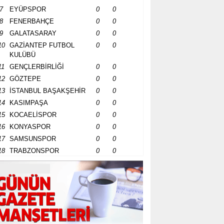
7
EYÜPSPOR
0
0
8
FENERBAHÇE
0
0
9
GALATASARAY
0
0
10
GAZİANTEP FUTBOL
0
0
KULÜBÜ
11
GENÇLERBİRLİĞİ
0
0
12
GÖZTEPE
0
0
13
İSTANBUL BAŞAKŞEHİR
0
0
14
KASIMPAŞA
0
0
15
KOCAELİSPOR
0
0
16
KONYASPOR
0
0
17
SAMSUNSPOR
0
0
18
TRABZONSPOR
0
0