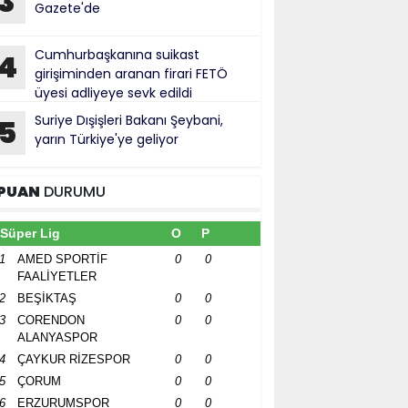
3
Gazete'de
Cumhurbaşkanına suikast
4
girişiminden aranan firari FETÖ
üyesi adliyeye sevk edildi
Suriye Dışişleri Bakanı Şeybani,
5
yarın Türkiye'ye geliyor
PUAN
DURUMU
Süper Lig
O
P
1
AMED SPORTİF
0
0
FAALİYETLER
2
BEŞİKTAŞ
0
0
3
CORENDON
0
0
ALANYASPOR
4
ÇAYKUR RİZESPOR
0
0
5
ÇORUM
0
0
6
ERZURUMSPOR
0
0