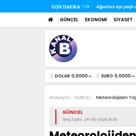
Ürdün'de Kudüs konulu bakanlar toplantısı
SON DAKİKA
Ağustos ayı yaşlı v
 yaptı
yatırılmaya başla
GÜNCEL
EKONOMİ
SİYASET
DOLAR
0,0000
EURO
0,0000
Anasayfa
GÜNCEL
Meteorolojiden Yağı
GÜNCEL
Giriş Tarihi : 24-05-2026 18:36
Meteorolojiden