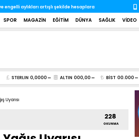
e engelli aylıkları artışlı şekilde hesaplara
Gözaltına a
ndı
SPOR
MAGAZİN
EĞİTİM
DÜNYA
SAĞLIK
VİDEO
STERLIN
0,0000
ALTIN
000,00
BİST
00.000
ş Uyarısı
228
OKUNMA
 Yağış Uyarısı