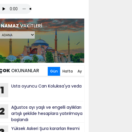
NAMAZ
VAKİTLERİ
ÇOK
OKUNANLAR
Gün
Hafta
Ay
Usta oyuncu Can Kolukısa'ya veda
1
Ağustos ayı yaşlı ve engelli aylıkları
2
artışlı şekilde hesaplara yatırılmaya
başlandı
Yüksek Askeri Şura kararları Resmi