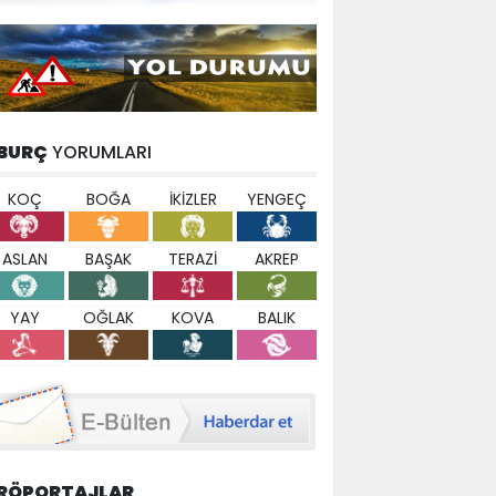
BURÇ
YORUMLARI
KOÇ
BOĞA
İKİZLER
YENGEÇ
ASLAN
BAŞAK
TERAZİ
AKREP
YAY
OĞLAK
KOVA
BALIK
RÖPORTAJLAR