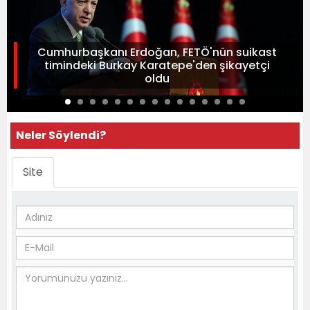
Cumhurbaşkanı Erdoğan, FETÖ'nün suikast
timindeki Burkay Karatepe'den şikayetçi
oldu
Neler Söylendi?
Site