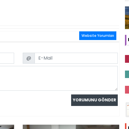
Website Yorumları
Email
@