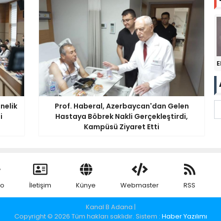
E
önelik
Prof. Haberal, Azerbaycan'dan Gelen
i
Hastaya Böbrek Nakli Gerçekleştirdi,
Kampüsü Ziyaret Etti
eo
İletişim
Künye
Webmaster
RSS
Kanal B Adana |
Copyright © 2026 Tüm hakları saklıdır. Sistem :
Haber Yazılımı