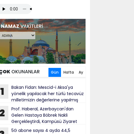
NAMAZ
VAKİTLERİ
ÇOK
OKUNANLAR
Gün
Hafta
Ay
Bakan Fidan: Mescid-i Aksa'ya
1
yönelik yapılacak her türlü tecavüz
milletimizin değerlerine yapılmış
bul ediliyor
Prof. Haberal, Azerbaycan'dan
2
Gelen Hastaya Böbrek Nakli
Gerçekleştirdi, Kampüsü Ziyaret
ti
5G abone sayısı 4 ayda 44,5