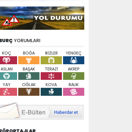
BURÇ
YORUMLARI
KOÇ
BOĞA
İKİZLER
YENGEÇ
ASLAN
BAŞAK
TERAZİ
AKREP
YAY
OĞLAK
KOVA
BALIK
RÖPORTAJLAR