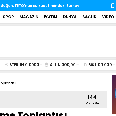
'nda ihtisas komisyonlarındaki boş üyeliklere
MSB: TSK, ka
almaya dev
SPOR
MAGAZİN
EĞİTİM
DÜNYA
SAĞLIK
VİDEO
STERLIN
0,0000
ALTIN
000,00
BİST
00.000
oplantısı
144
OKUNMA
rme Toplantısı