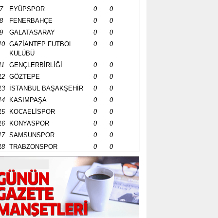
7
EYÜPSPOR
0
0
8
FENERBAHÇE
0
0
9
GALATASARAY
0
0
10
GAZİANTEP FUTBOL
0
0
KULÜBÜ
11
GENÇLERBİRLİĞİ
0
0
12
GÖZTEPE
0
0
13
İSTANBUL BAŞAKŞEHİR
0
0
14
KASIMPAŞA
0
0
15
KOCAELİSPOR
0
0
16
KONYASPOR
0
0
17
SAMSUNSPOR
0
0
18
TRABZONSPOR
0
0