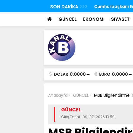
 FETÖ'nün suikast timindeki Burkay
SON DAKİKA
TBMM Genel Kurulu
oldu
seçim yapıldı
GÜNCEL
EKONOMİ
SİYASET
DOLAR
0,0000
EURO
0,0000
Anasayfa
GÜNCEL
MSB Bilgilendirme T
GÜNCEL
Giriş Tarihi : 09-07-2026 13:59
MSB Bilgilendi