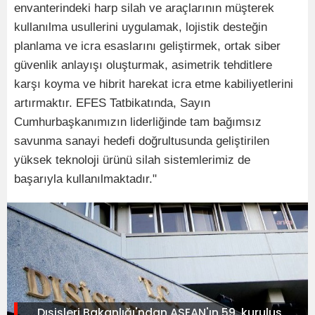
envanterindeki harp silah ve araçlarının müşterek
kullanılma usullerini uygulamak, lojistik desteğin
planlama ve icra esaslarını geliştirmek, ortak siber
güvenlik anlayışı oluşturmak, asimetrik tehditlere
karşı koyma ve hibrit harekat icra etme kabiliyetlerini
artırmaktır. EFES Tatbikatında, Sayın
Cumhurbaşkanımızın liderliğinde tam bağımsız
savunma sanayi hedefi doğrultusunda geliştirilen
yüksek teknoloji ürünü silah sistemlerimiz de
başarıyla kullanılmaktadır."
Dışişleri Bakanlığı'ndan ASEAN'ın 59. kuruluş