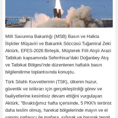
Milli Savunma Bakanlığı (MSB) Basın ve Halkla
İlişkiler Müşaviri ve Bakanlık Sözcüsü Tuğamiral Zeki
Aktürk, EFES-2026 Birleşik, Müşterek Fiili Atışlı Arazi
Tatbikatı kapsamında Seferihisar'daki Doğanbey Atış
ve Tatbikat Bölgesi'nde düzenlenen haftalık basın
bilgilendirme toplantısında konuştu.
Türk Silahlı Kuvvetlerinin (TSK), ülkenin huzur,
güvenlik ve istikrarı için gerçekleştirdiği görev ve
faaliyetlerine kesintisiz devam ettiğini vurgulayan
Aktürk, "Bıraktığımız hafta içerisinde, 5 PKK'lı terörist
daha teslim olmuş, harekat bölgelerinde mayın ve el
yapımı patlayıcı ile mağara, sığınak ve barınak tespit