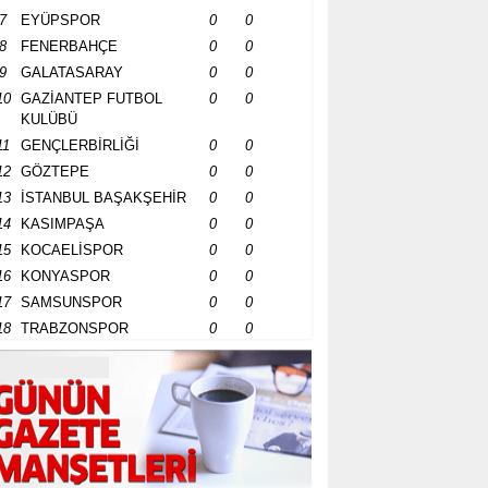
7
EYÜPSPOR
0
0
8
FENERBAHÇE
0
0
9
GALATASARAY
0
0
10
GAZİANTEP FUTBOL
0
0
KULÜBÜ
11
GENÇLERBİRLİĞİ
0
0
12
GÖZTEPE
0
0
13
İSTANBUL BAŞAKŞEHİR
0
0
14
KASIMPAŞA
0
0
15
KOCAELİSPOR
0
0
16
KONYASPOR
0
0
17
SAMSUNSPOR
0
0
18
TRABZONSPOR
0
0