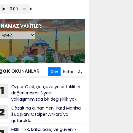
NAMAZ
VAKİTLERİ
ÇOK
OKUNANLAR
Gün
Hafta
Ay
Özgür Özel, çerçeve yasa teklifini
1
değerlendirdi: Siyasi
yaklaşımımızda bir değişiklik yok
cak usul ve üslup açısından yanlış
Gözaltına alınan Yeni Parti Manisa
2
İl Başkanı Özalper Ankara'ya
götürüldü
MSB: TSK, kalıcı barış ve güvenlik