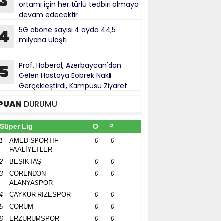
3
ortamı için her türlü tedbiri almaya
devam edecektir
5G abone sayısı 4 ayda 44,5
4
milyona ulaştı
Prof. Haberal, Azerbaycan'dan
5
Gelen Hastaya Böbrek Nakli
Gerçekleştirdi, Kampüsü Ziyaret
ti
PUAN
DURUMU
Süper Lig
O
P
1
AMED SPORTİF
0
0
FAALİYETLER
2
BEŞİKTAŞ
0
0
3
CORENDON
0
0
ALANYASPOR
4
ÇAYKUR RİZESPOR
0
0
5
ÇORUM
0
0
6
ERZURUMSPOR
0
0