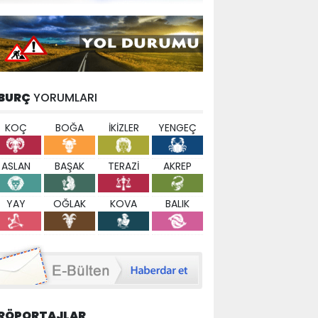
BURÇ
YORUMLARI
KOÇ
BOĞA
İKİZLER
YENGEÇ
ASLAN
BAŞAK
TERAZİ
AKREP
YAY
OĞLAK
KOVA
BALIK
RÖPORTAJLAR