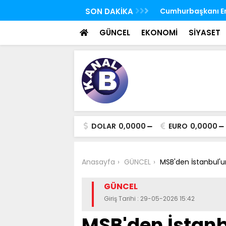
 FETÖ'nün suikast timindeki Burkay
SON DAKİKA
TBMM Genel Kurulu
oldu
seçim yapıldı
GÜNCEL
EKONOMİ
SİYASET
DOLAR
0,0000
EURO
0,0000
Anasayfa
GÜNCEL
MSB'den İstanbul'u
GÜNCEL
Giriş Tarihi : 29-05-2026 15:42
MSB'den İstanbu