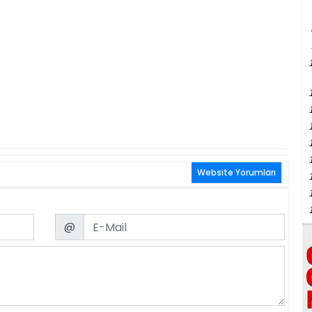
Website Yorumları
Email
@