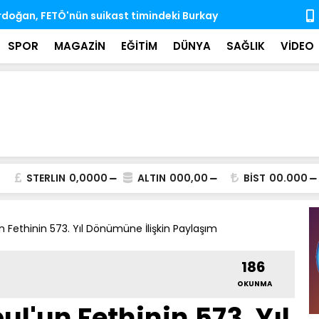
'nda ihtisas komisyonlarındaki boş üyeliklere
MSB: TSK, ka
almaya dev
SPOR
MAGAZİN
EĞİTİM
DÜNYA
SAĞLIK
VİDEO
STERLIN
0,0000
ALTIN
000,00
BİST
00.000
n Fethinin 573. Yıl Dönümüne İlişkin Paylaşım
186
OKUNMA
l'un Fethinin 573. Yıl