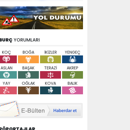
BURÇ
YORUMLARI
KOÇ
BOĞA
İKİZLER
YENGEÇ
ASLAN
BAŞAK
TERAZİ
AKREP
YAY
OĞLAK
KOVA
BALIK
RÖPORTAJLAR