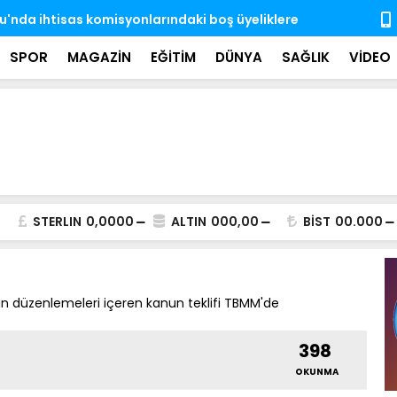
'nda ihtisas komisyonlarındaki boş üyeliklere
MSB: TSK, ka
almaya dev
SPOR
MAGAZİN
EĞİTİM
DÜNYA
SAĞLIK
VİDEO
STERLIN
0,0000
ALTIN
000,00
BİST
00.000
in düzenlemeleri içeren kanun teklifi TBMM'de
398
OKUNMA