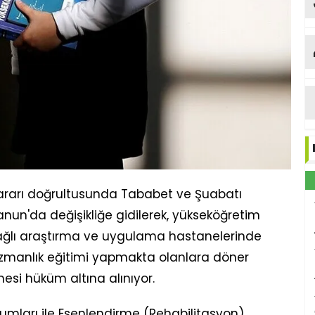
ararı doğrultusunda Tababet ve Şuabatı
Kanun'da değişikliğe gidilerek, yükseköğretim
 bağlı araştırma ve uygulama hastanelerinde
zmanlık eğitimi yapmakta olanlara döner
si hüküm altına alınıyor.
urumları ile Esenlendirme (Rehabilitasyon)