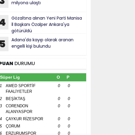
3
milyona ulaştı
Gözaltına alınan Yeni Parti Manisa
4
İl Başkanı Özalper Ankara'ya
götürüldü
Adana'da kayıp olarak aranan
5
engelli kişi bulundu
PUAN
DURUMU
Süper Lig
O
P
1
AMED SPORTİF
0
0
FAALİYETLER
2
BEŞİKTAŞ
0
0
3
CORENDON
0
0
ALANYASPOR
4
ÇAYKUR RİZESPOR
0
0
5
ÇORUM
0
0
6
ERZURUMSPOR
0
0