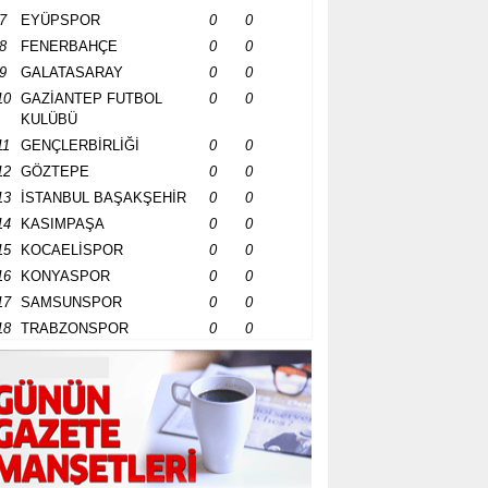
7
EYÜPSPOR
0
0
8
FENERBAHÇE
0
0
9
GALATASARAY
0
0
10
GAZİANTEP FUTBOL
0
0
KULÜBÜ
11
GENÇLERBİRLİĞİ
0
0
12
GÖZTEPE
0
0
13
İSTANBUL BAŞAKŞEHİR
0
0
14
KASIMPAŞA
0
0
15
KOCAELİSPOR
0
0
16
KONYASPOR
0
0
17
SAMSUNSPOR
0
0
18
TRABZONSPOR
0
0