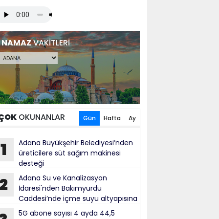
NAMAZ
VAKİTLERİ
ÇOK
OKUNANLAR
Gün
Hafta
Ay
Adana Büyükşehir Belediyesi’nden
1
üreticilere süt sağım makinesi
desteği
Adana Su ve Kanalizasyon
2
İdaresi'nden Bakımyurdu
Caddesi’nde içme suyu altyapısına
tırım
5G abone sayısı 4 ayda 44,5