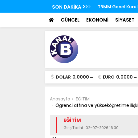
 FETÖ'nün suikast timindeki Burkay
SON DAKİKA
TBMM Genel Kurulu
oldu
seçim yapıldı
GÜNCEL
EKONOMİ
SİYASET
DOLAR
0,0000
EURO
0,0000
Anasayfa
EĞİTİM
Öğrenci affına ve yükseköğretime ilişk
EĞİTİM
Giriş Tarihi : 02-07-2026 16:30