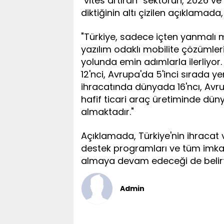
"vites artıran" sektörün, 2026 v
diktiğinin altı çizilen açıklamada
"Türkiye, sadece içten yanmalı m
yazılım odaklı mobilite çözüml
yolunda emin adımlarla ilerliyor
12'nci, Avrupa'da 5'inci sırada ye
ihracatında dünyada 16'ncı, Avru
hafif ticari araç üretiminde düny
almaktadır."
Açıklamada, Türkiye'nin ihracat v
destek programları ve tüm imkan
almaya devam edeceği de belirti
Admin