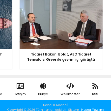
hıl
Ticaret Bakanı Bolat, ABD Ticaret
Temsilcisi Greer ile çevrim içi görüştü
eo
İletişim
Künye
Webmaster
RSS
Kanal B Adana |
Copyright © 2026 Tüm hakları saklıdır. Sistem :
Haber Yazılımı