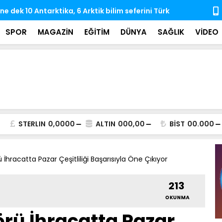
e dek 10 Antarktika, 6 Arktik bilim seferini Türk
Hayata veda
rçekleştirdi
iz bıraktı
SPOR
MAGAZİN
EĞİTİM
DÜNYA
SAĞLIK
VİDEO
STERLIN
0,0000
ALTIN
000,00
BİST
00.000
İhracatta Pazar Çeşitliliği Başarısıyla Öne Çıkıyor
213
OKUNMA
rü İhracatta Pazar