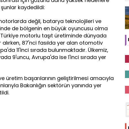
e sonrası için gözünü daha yüksek hedeflere
, şunlar kaydedildi:
otorlarda değil, batarya teknolojileri ve
erinde de bölgenin en büyük oyuncusu olma
. Türkiye motorlu taşıt üretiminde dünyada
r alırken, 87'nci fasılda yer alan otomotiv
pa'da 11'inci sırada bulunmaktadır. Ülkemiz,
ada 9'uncu, Avrupa'da ise 1'inci sırada yer
e üretim başarılarının geliştirilmesi amacıyla
larıyla Bakanlığın sektörün yanında yer
ldi.