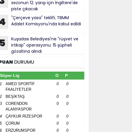
3
sezonun 12. yarışı için İngiltere'de
piste çıkacak
"Çerçeve yasa" teklifi, TBMM
4
Adalet Komisyonu'nda kabul edildi
Kuşadası Belediyesi'ne "rüşvet ve
5
irtikap" operasyonu: 15 şüpheli
gözaltına alındı
PUAN
DURUMU
Süper Lig
O
P
1
AMED SPORTİF
0
0
FAALİYETLER
2
BEŞİKTAŞ
0
0
3
CORENDON
0
0
ALANYASPOR
4
ÇAYKUR RİZESPOR
0
0
5
ÇORUM
0
0
6
ERZURUMSPOR
0
0