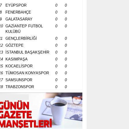
7
EYÜPSPOR
0
0
8
FENERBAHÇE
0
0
9
GALATASARAY
0
0
10
GAZİANTEP FUTBOL
0
0
KULÜBÜ
11
GENÇLERBİRLİĞİ
0
0
12
GÖZTEPE
0
0
13
İSTANBUL BAŞAKŞEHİR
0
0
14
KASIMPAŞA
0
0
15
KOCAELİSPOR
0
0
16
TÜMOSAN KONYASPOR
0
0
17
SAMSUNSPOR
0
0
18
TRABZONSPOR
0
0