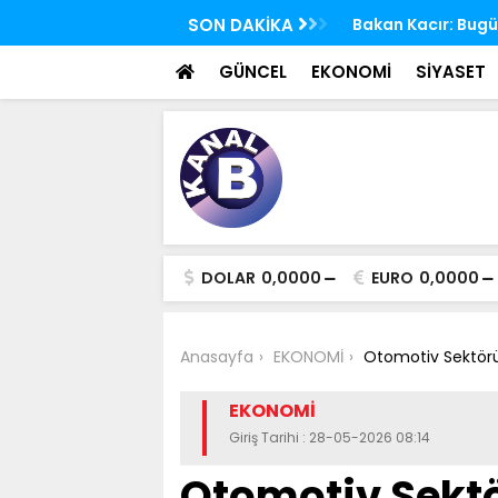
 TBMM Adalet Komisyonu'nda kabul edildi
SON DAKİKA
Bakan Kacır: Bugün
bilim insanları ge
GÜNCEL
EKONOMİ
SİYASET
DOLAR
0,0000
EURO
0,0000
Anasayfa
EKONOMİ
Otomotiv Sektörü 
EKONOMİ
Giriş Tarihi : 28-05-2026 08:14
Otomotiv Sektö