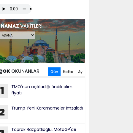
NAMAZ
VAKİTLERİ
ÇOK
OKUNANLAR
Gün
Hafta
Ay
TMO'nun açıkladığı fındık alım
1
fiyatı
Trump Yeni Kararnameler İmzaladı
2
Toprak Razgatlıoğlu, MotoGP'de