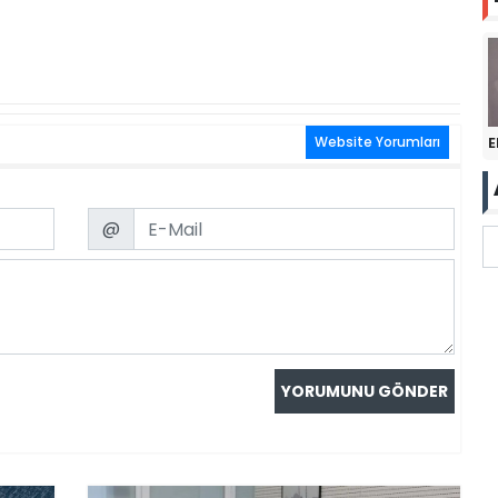
E
Website Yorumları
Email
@