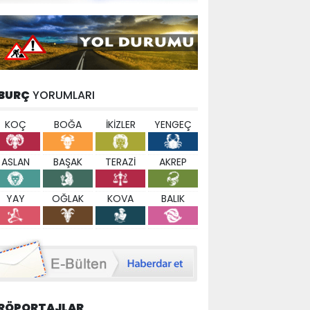
BURÇ
YORUMLARI
KOÇ
BOĞA
İKİZLER
YENGEÇ
ASLAN
BAŞAK
TERAZİ
AKREP
YAY
OĞLAK
KOVA
BALIK
RÖPORTAJLAR