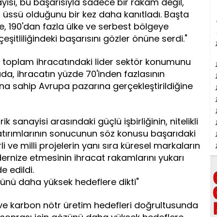
isi, bu başarısıyla sadece bir rakam değil,
 üssü olduğunu bir kez daha kanıtladı. Başta
re, 190'dan fazla ülke ve serbest bölgeye
eşitliliğindeki başarısını gözler önüne serdi."
 toplam ihracatındaki lider sektör konumunu
da, ihracatın yüzde 70'inden fazlasının
na sahip Avrupa pazarına gerçekleştirildiğine
sanayisi arasındaki güçlü işbirliğinin, nitelikli
atırımlarının sonucunun söz konusu başarıdaki
rli ve milli projelerin yanı sıra küresel markaların
dernize etmesinin ihracat rakamlarını yukarı
e edildi.
zünü daha yüksek hedeflere dikti"
ve karbon nötr üretim hedefleri doğrultusunda