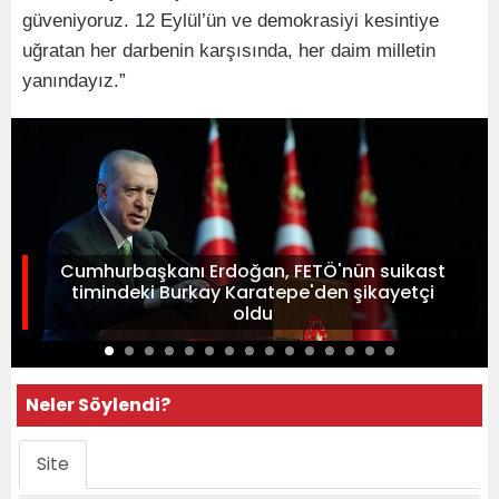
güveniyoruz. 12 Eylül’ün ve demokrasiyi kesintiye
uğratan her darbenin karşısında, her daim milletin
yanındayız.”
Cumhurbaşkanı Erdoğan, FETÖ'nün suikast
timindeki Burkay Karatepe'den şikayetçi
oldu
Neler Söylendi?
Site