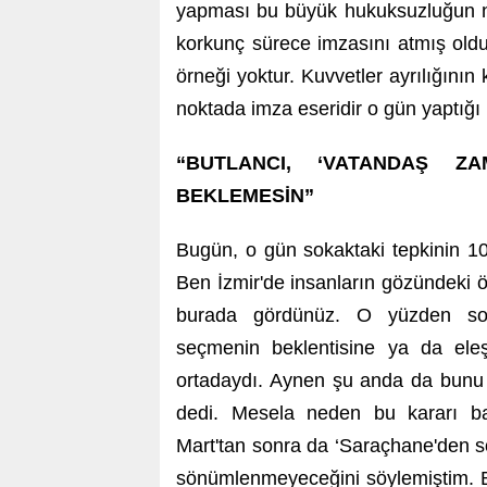
yapması bu büyük hukuksuzluğun ne
korkunç sürece imzasını atmış oldu
örneği yoktur. Kuvvetler ayrılığının 
noktada imza eseridir o gün yaptığı 
“BUTLANCI, ‘VATANDAŞ Z
BEKLEMESİN”
Bugün, o gün sokaktaki tepkinin 1
Ben İzmir'de insanların gözündeki ö
burada gördünüz. O yüzden so
seçmenin beklentisine ya da eleş
ortadaydı. Aynen şu anda da bun
dedi. Mesela neden bu kararı ba
Mart'tan sonra da ‘Saraçhane'den so
sönümlenmeyeceğini söylemiştim. Bay