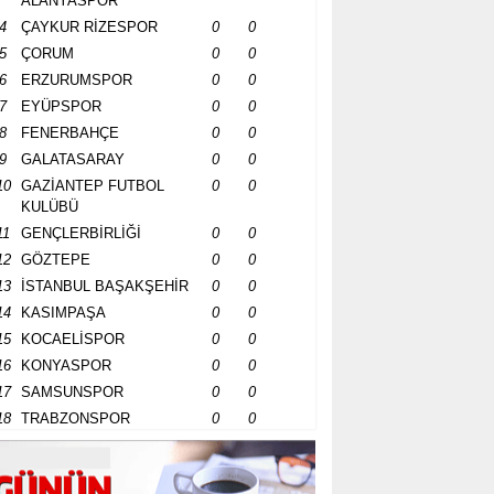
ALANYASPOR
4
ÇAYKUR RİZESPOR
0
0
5
ÇORUM
0
0
6
ERZURUMSPOR
0
0
7
EYÜPSPOR
0
0
8
FENERBAHÇE
0
0
9
GALATASARAY
0
0
10
GAZİANTEP FUTBOL
0
0
KULÜBÜ
11
GENÇLERBİRLİĞİ
0
0
12
GÖZTEPE
0
0
13
İSTANBUL BAŞAKŞEHİR
0
0
14
KASIMPAŞA
0
0
15
KOCAELİSPOR
0
0
16
KONYASPOR
0
0
17
SAMSUNSPOR
0
0
18
TRABZONSPOR
0
0