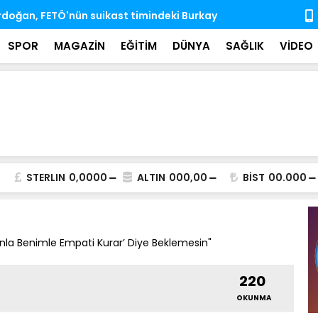
'nda ihtisas komisyonlarındaki boş üyeliklere
MSB: TSK, ka
almaya dev
SPOR
MAGAZİN
EĞİTİM
DÜNYA
SAĞLIK
VİDEO
STERLIN
0,0000
ALTIN
000,00
BİST
00.000
nla Benimle Empati Kurar’ Diye Beklemesin"
220
OKUNMA