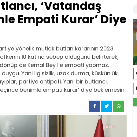
utlancı, ‘Vatandaş
le Empati Kurar’ Diye
rtiye yönelik mutlak butlan kararının 2023
öfkenin 10 katına sebep olduğunu belirterek,
 dönüp de Kemal Bey ile empati yapmaz.
 duygu. Yani ilgisizlik, uzak durma, küskünlük,
plar, partiye antipati. Yani bir butlancı,
eçince benimle empati kurar’ diye beklemesin.