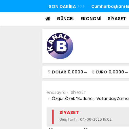
 FETÖ'nün suikast timindeki Burkay
SON DAKİKA
TBMM Genel Kurulu
oldu
seçim yapıldı
GÜNCEL
EKONOMİ
SİYASET
DOLAR
0,0000
EURO
0,0000
Anasayfa
SİYASET
Özgür Özel: “Butlancı, ‘Vatandaş Zama
SİYASET
Giriş Tarihi : 04-06-2026 15:02