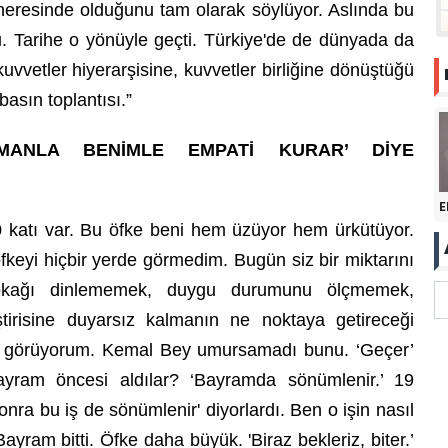
resinde olduğunu tam olarak söylüyor. Aslında bu
. Tarihe o yönüyle geçti. Türkiye'de de dünyada da
kuvvetler hiyerarşisine, kuvvetler birliğine dönüştüğü
basın toplantısı.”
AMANLA BENİMLE EMPATİ KURAR’ DİYE
E
0 katı var. Bu öfke beni hem üzüyor hem ürkütüyor.
fkeyi hiçbir yerde görmedim. Bugün siz bir miktarını
kağı dinlememek, duygu durumunu ölçmemek,
tirisine duyarsız kalmanın ne noktaya getireceği
u görüyorum. Kemal Bey umursamadı bunu. ‘Geçer’
yram öncesi aldılar? ‘Bayramda sönümlenir.’ 19
nra bu iş de sönümlenir' diyorlardı. Ben o işin nasıl
ram bitti. Öfke daha büyük. 'Biraz bekleriz, biter.’