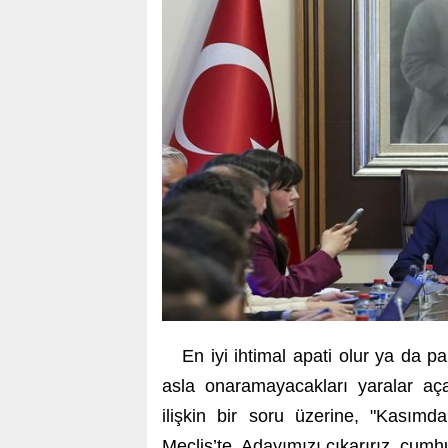
En iyi ihtimal apati olur ya da pa
asla onaramayacakları yaralar aça
ilişkin bir soru üzerine, "Kasım
Meclis’te. Adayımızı çıkarırız, cumhu