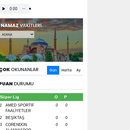
NAMAZ
VAKİTLERİ
ÇOK
OKUNANLAR
Gün
Hafta
Ay
PUAN
DURUMU
Süper Lig
O
P
1
AMED SPORTİF
0
0
FAALİYETLER
2
BEŞİKTAŞ
0
0
3
CORENDON
0
0