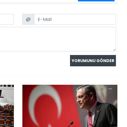
Email
@