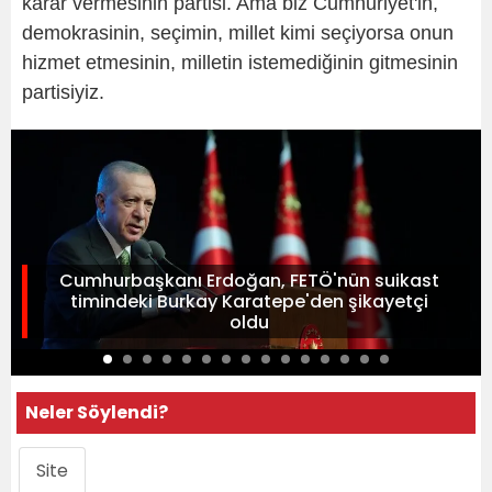
karar vermesinin partisi. Ama biz Cumhuriyet'in,
demokrasinin, seçimin, millet kimi seçiyorsa onun
hizmet etmesinin, milletin istemediğinin gitmesinin
partisiyiz.
Cumhurbaşkanı Erdoğan, FETÖ'nün suikast
timindeki Burkay Karatepe'den şikayetçi
oldu
Neler Söylendi?
Site