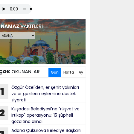
NAMAZ
VAKİTLERİ
ÇOK
OKUNANLAR
Gün
Hafta
Ay
Özgür Özel'den, er şehit yakınları
1
ve er gazilerin eylemine destek
ziyareti
Kuşadası Belediyesi'ne "rüşvet ve
2
irtikap" operasyonu: 15 şüpheli
gözaltına alındı
Adana Çukurova Belediye Başkanı