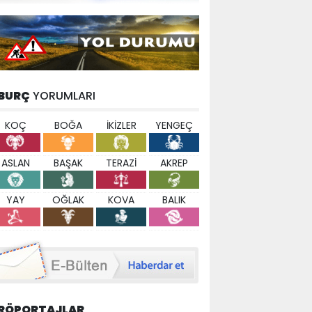
BURÇ
YORUMLARI
KOÇ
BOĞA
İKİZLER
YENGEÇ
ASLAN
BAŞAK
TERAZİ
AKREP
YAY
OĞLAK
KOVA
BALIK
RÖPORTAJLAR