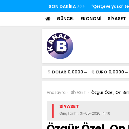
 TBMM Adalet Komisyonu'nda kabul edildi
SON DAKİKA
Bakan Kacır: Bugün
bilim insanları ge
GÜNCEL
EKONOMİ
SİYASET
DOLAR
0,0000
EURO
0,0000
Anasayfa
SİYASET
Özgür Özel, On Bi
SİYASET
Giriş Tarihi : 31-05-2026 14:46
Özgür Özel, On