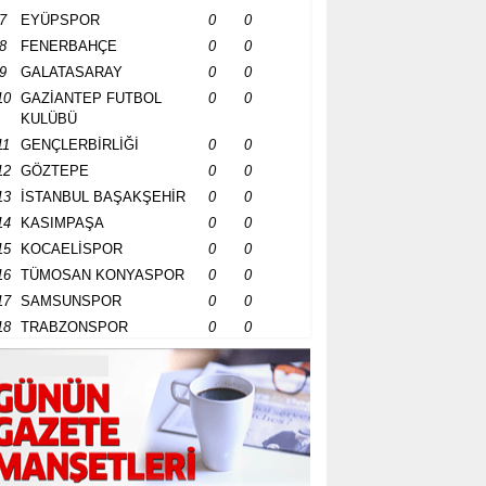
7
EYÜPSPOR
0
0
8
FENERBAHÇE
0
0
9
GALATASARAY
0
0
10
GAZİANTEP FUTBOL
0
0
KULÜBÜ
11
GENÇLERBİRLİĞİ
0
0
12
GÖZTEPE
0
0
13
İSTANBUL BAŞAKŞEHİR
0
0
14
KASIMPAŞA
0
0
15
KOCAELİSPOR
0
0
16
TÜMOSAN KONYASPOR
0
0
17
SAMSUNSPOR
0
0
18
TRABZONSPOR
0
0