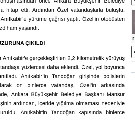
in konuşmasından önce Ankara Büyükşehir Belediye
a hitap etti. Ardından Özel vatandaşlarla buluştu.
Anıtkabir’e yürüme çağrısı yaptı. Özel’in otobüsten
 izdiham yaşandı.
E
UZURUNA ÇIKILDI
ıtkabir'e gerçekleştirilen 2,2 kilometrelik yürüyüş
tandaşa yüzlercesi daha eklendi. Özel, yol boyunca
ıtladı. Anıtkabir’in Tandoğan girişinde polislerin
ıkılarak on binlerce vatandaş, Özel’in arkasında
rişinde, Ankara Büyükşehir Belediye Başkanı Mansur
rişinin ardından, içeride yığılma olmaması nedeniyle
duruldu. Anıtkabir'in Tandoğan kapısında binlerce