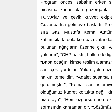
Program öncesi sabahın erken sa
binasına kadar olan güzergahta gü
TOMA’lar ve çevik kuvvet ekipleri
Güvenpark’a gelmeye başladı. Pro
sıra Gazi Mustafa Kemal Atatürk
katılımcılarla dolarken bazı vatand
bulunan ağaçların üzerine çıktı. 
yakındır”, “CHP halktır, halkın dedi
“Baba ocağını kimse teslim alamaz”
seni çok yordular. Yolun yolumuzd
halkın temelidir”, “Adalet susarsa 
görülmüştür”, “Kemal seni istemiy
olduğumuz kudret koltukta değil, 
biz oraya”, “Hem özgürsün hem özel
sofrasında kahraman ol”, “Sözümüz s