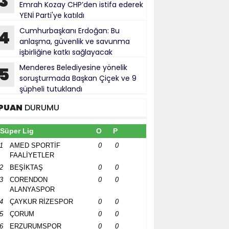
3
Emrah Kozay CHP’den istifa ederek
YENİ Parti'ye katıldı
Cumhurbaşkanı Erdoğan: Bu
4
anlaşma, güvenlik ve savunma
işbirliğine katkı sağlayacak
Menderes Belediyesine yönelik
5
soruşturmada Başkan Çiçek ve 9
şüpheli tutuklandı
PUAN
DURUMU
Süper Lig
O
P
1
AMED SPORTİF
0
0
FAALİYETLER
2
BEŞİKTAŞ
0
0
3
CORENDON
0
0
ALANYASPOR
4
ÇAYKUR RİZESPOR
0
0
5
ÇORUM
0
0
6
ERZURUMSPOR
0
0