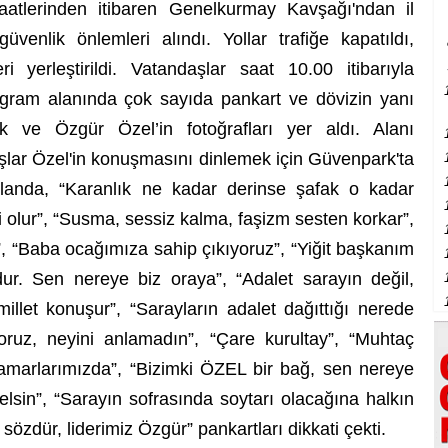
atlerinden itibaren Genelkurmay Kavşağı'ndan il
venlik önlemleri alındı. Yollar trafiğe kapatıldı,
 yerleştirildi. Vatandaşlar saat 10.00 itibarıyla
gram alanında çok sayıda pankart ve dövizin yanı
 ve Özgür Özel’in fotoğrafları yer aldı. Alanı
aşlar Özel'in konuşmasını dinlemek için Güvenpark'ta
Alanda, “Karanlık ne kadar derinse şafak o kadar
ği olur”, “Susma, sessiz kalma, faşizm sesten korkar”,
, “Baba ocağımıza sahip çıkıyoruz”, “Yiğit başkanım
ur. Sen nereye biz oraya”, “Adalet sarayın değil,
millet konuşur”, “Sarayların adalet dağıttığı nerede
oruz, neyini anlamadın”, “Çare kurultay”, “Muhtaç
damarlarımızda”, “Bizimki ÖZEL bir bağ, sen nereye
sin”, “Sarayın sofrasında soytarı olacağına halkın
özdür, liderimiz Özgür” pankartları dikkati çekti.