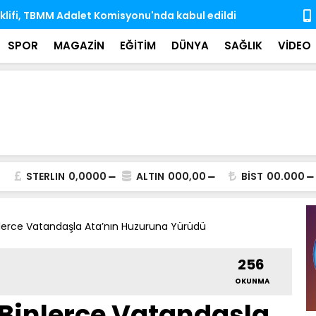
e dek 10 Antarktika, 6 Arktik bilim seferini Türk
Hayata veda
rçekleştirdi
iz bıraktı
SPOR
MAGAZİN
EĞİTİM
DÜNYA
SAĞLIK
VİDEO
STERLIN
0,0000
ALTIN
000,00
BİST
00.000
nlerce Vatandaşla Ata’nın Huzuruna Yürüdü
256
OKUNMA
 Binlerce Vatandaşla