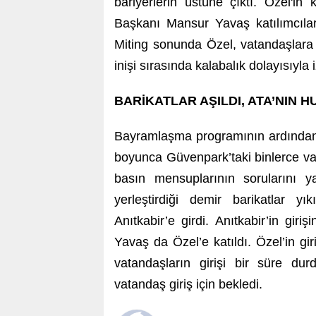
bariyerlerin üstüne çıktı. Özel'
Başkanı Mansur Yavaş katılımcılar
Miting sonunda Özel, vatandaşlara 
inişi sırasında kalabalık dolayısıyla
BARİKATLAR AŞILDI, ATA’NIN H
Bayramlaşma programının ardından An
boyunca Güvenpark’taki binlerce va
basın mensuplarının sorularını yan
yerleştirdiği demir barikatlar y
Anıtkabir’e girdi. Anıtkabir’in gi
Yavaş da Özel’e katıldı. Özel’in gi
vatandaşların girişi bir süre dur
vatandaş giriş için bekledi.