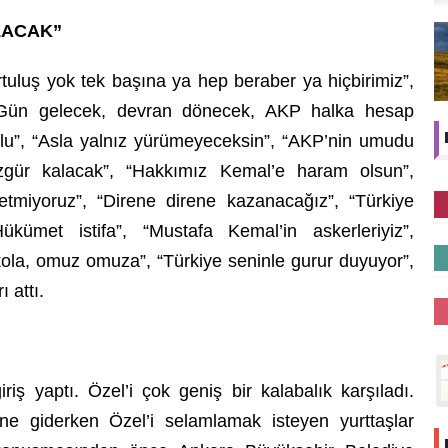
LACAK”
uluş yok tek başına ya hep beraber ya hiçbirimiz”,
“Gün gelecek, devran dönecek, AKP halka hesap
u”, “Asla yalnız yürümeyeceksin”, “AKP’nin umudu
Özgür kalacak”, “Hakkımız Kemal’e haram olsun”,
tmiyoruz”, “Direne direne kazanacağız”, “Türkiye
kümet istifa”, “Mustafa Kemal’in askerleriyiz”,
kola, omuz omuza”, “Türkiye seninle gurur duyuyor”,
 attı.
iriş yaptı. Özel’i çok geniş bir kalabalık karşıladı.
ne giderken Özel’i selamlamak isteyen yurttaşlar