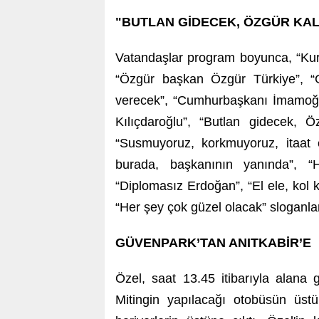
"BUTLAN GİDECEK, ÖZGÜR KA
Vatandaşlar program boyunca, “Kurt
“Özgür başkan Özgür Türkiye”, 
verecek”, “Cumhurbaşkanı İmamoğl
Kılıçdaroğlu”, “Butlan gidecek, 
“Susmuyoruz, korkmuyoruz, itaat e
burada, başkanının yanında”, “Hü
“Diplomasız Erdoğan”, “El ele, kol 
“Her şey çok güzel olacak” sloganları
GÜVENPARK’TAN ANITKABİR’E
Özel, saat 13.45 itibarıyla alana g
Mitingin yapılacağı otobüsün üstü