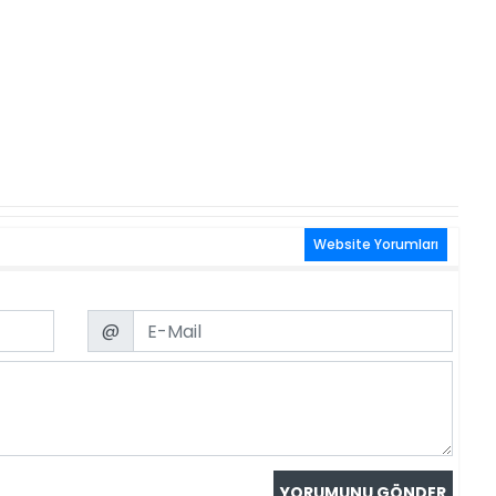
Website Yorumları
Email
@