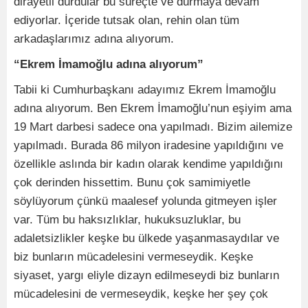
dirayetli durdular bu süreçte ve durmaya devam
ediyorlar. İçeride tutsak olan, rehin olan tüm
arkadaşlarımız adına alıyorum.
“Ekrem İmamoğlu adına alıyorum”
Tabii ki Cumhurbaşkanı adayımız Ekrem İmamoğlu
adına alıyorum. Ben Ekrem İmamoğlu’nun eşiyim ama
19 Mart darbesi sadece ona yapılmadı. Bizim ailemize
yapılmadı. Burada 86 milyon iradesine yapıldığını ve
özellikle aslında bir kadın olarak kendime yapıldığını
çok derinden hissettim. Bunu çok samimiyetle
söylüyorum çünkü maalesef yolunda gitmeyen işler
var. Tüm bu haksızlıklar, hukuksuzluklar, bu
adaletsizlikler keşke bu ülkede yaşanmasaydılar ve
biz bunların mücadelesini vermeseydik. Keşke
siyaset, yargı eliyle dizayn edilmeseydi biz bunların
mücadelesini de vermeseydik, keşke her şey çok