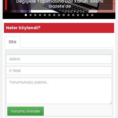
Değişiklik Yapılmasına Dair Kanun" Resmi
Gazete'de
Neler Söylendi?
Site