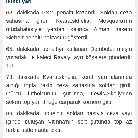
İkinci yarı
62. dakikada PSG penaltı kazandı. Soldan ceza
sahasına giren Kvaratskhelia, Mosquera'nın
müdahalesiyle yerden kalınca Alman hakem
Siebert penaltı noktasını gösterdi.
65. dakikada penaltıyı kullanan Dembele, meşin
yuvarlak ile kaleci Raya'yı ayrı köşelere gönderdi:
1-1.
78. dakikada Kvaratskhelia, kendi yarı alanında
aldığı topla rakip ceza sahasına soldan girdi.
Gürcü futbolcunun şutunda, Lewis-Skelly'den
seken top yan direğe çarparak kornere gitti.
89. dakikada Doue'nin soldan pasıyla ceza yayı
içinde buluşan Vitinha'nın sert şutunda top az
farkla üstten auta çıktı.