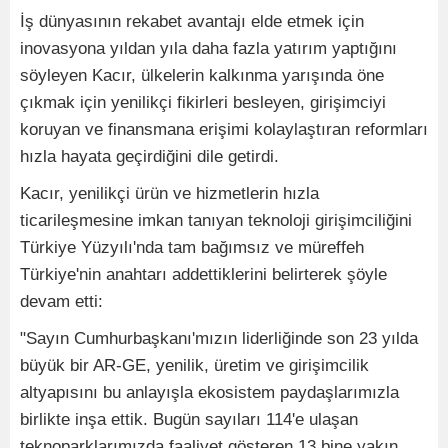
İş dünyasının rekabet avantajı elde etmek için
inovasyona yıldan yıla daha fazla yatırım yaptığını
söyleyen Kacır, ülkelerin kalkınma yarışında öne
çıkmak için yenilikçi fikirleri besleyen, girişimciyi
koruyan ve finansmana erişimi kolaylaştıran reformları
hızla hayata geçirdiğini dile getirdi.
Kacır, yenilikçi ürün ve hizmetlerin hızla
ticarileşmesine imkan tanıyan teknoloji girişimciliğini
Türkiye Yüzyılı'nda tam bağımsız ve müreffeh
Türkiye'nin anahtarı addettiklerini belirterek şöyle
devam etti:
"Sayın Cumhurbaşkanı'mızın liderliğinde son 23 yılda
büyük bir AR-GE, yenilik, üretim ve girişimcilik
altyapısını bu anlayışla ekosistem paydaşlarımızla
birlikte inşa ettik. Bugün sayıları 114'e ulaşan
teknoparklarımızda faaliyet gösteren 13 bine yakın