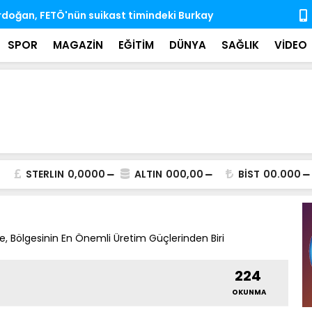
'nda ihtisas komisyonlarındaki boş üyeliklere
MSB: TSK, ka
almaya dev
SPOR
MAGAZİN
EĞİTİM
DÜNYA
SAĞLIK
VİDEO
STERLIN
0,0000
ALTIN
000,00
BİST
00.000
ye, Bölgesinin En Önemli Üretim Güçlerinden Biri
224
OKUNMA