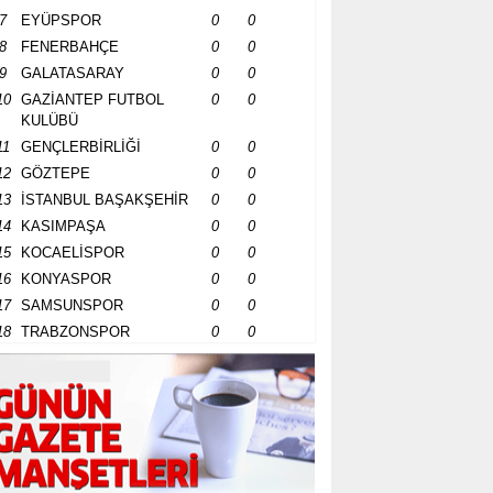
7
EYÜPSPOR
0
0
8
FENERBAHÇE
0
0
9
GALATASARAY
0
0
10
GAZİANTEP FUTBOL
0
0
KULÜBÜ
11
GENÇLERBİRLİĞİ
0
0
12
GÖZTEPE
0
0
13
İSTANBUL BAŞAKŞEHİR
0
0
14
KASIMPAŞA
0
0
15
KOCAELİSPOR
0
0
16
KONYASPOR
0
0
17
SAMSUNSPOR
0
0
18
TRABZONSPOR
0
0