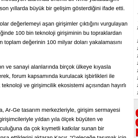
 son yıllarda büyük bir gelişim gösterdiğini ifade etti.
olar değerlemeyi aşan girişimler çıktığını vurgulayan
iğinde 100 bin teknoloji girişiminin bu topraklardan
n toplam değerinin 100 milyar doları yakalamasını
yon ve sanayi alanlarında birçok ülkeye kıyasla
ek, forum kapsamında kurulacak işbirlikleri ile
 teknoloji ve girişimcilik ekosistemi açısından hayırlı
la, Ar-Ge tasarım merkezleriyle, girişim sermayesi
girişimcileriyle yıldan yıla ölçek büyüten ve
uluğuna da çok kıymetli katkılar sunan bir
 inşa ettiklerini aktaran Kacır, “Geleceğe taşımak için