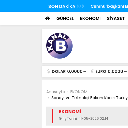
 FETÖ'nün suikast timindeki Burkay
SON DAKİKA
TBMM Genel Kurulu
oldu
seçim yapıldı
GÜNCEL
EKONOMİ
SİYASET
DOLAR
0,0000
EURO
0,0000
Anasayfa
EKONOMİ
Sanayi ve Teknoloji Bakanı Kacır: Türki
EKONOMİ
Giriş Tarihi : 11-05-2026 02:14