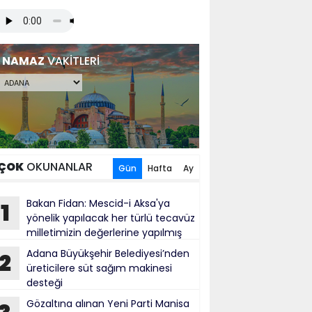
NAMAZ
VAKİTLERİ
ÇOK
OKUNANLAR
Gün
Hafta
Ay
Bakan Fidan: Mescid-i Aksa'ya
1
yönelik yapılacak her türlü tecavüz
milletimizin değerlerine yapılmış
bul ediliyor
Adana Büyükşehir Belediyesi’nden
2
üreticilere süt sağım makinesi
desteği
Gözaltına alınan Yeni Parti Manisa