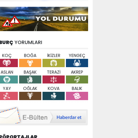
BURÇ
YORUMLARI
KOÇ
BOĞA
İKİZLER
YENGEÇ
ASLAN
BAŞAK
TERAZİ
AKREP
YAY
OĞLAK
KOVA
BALIK
RÖPORTAJLAR