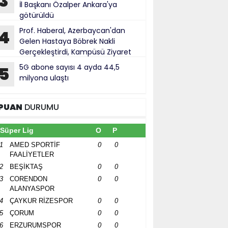
3
İl Başkanı Özalper Ankara'ya
götürüldü
Prof. Haberal, Azerbaycan'dan
4
Gelen Hastaya Böbrek Nakli
Gerçekleştirdi, Kampüsü Ziyaret
ti
5G abone sayısı 4 ayda 44,5
5
milyona ulaştı
PUAN
DURUMU
Süper Lig
O
P
1
AMED SPORTİF
0
0
FAALİYETLER
2
BEŞİKTAŞ
0
0
3
CORENDON
0
0
ALANYASPOR
4
ÇAYKUR RİZESPOR
0
0
5
ÇORUM
0
0
6
ERZURUMSPOR
0
0