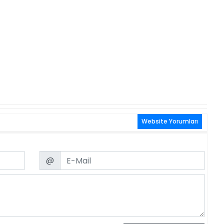
Website Yorumları
Email
@