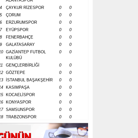
ALANYASPOR
4
ÇAYKUR RİZESPOR
0
0
5
ÇORUM
0
0
6
ERZURUMSPOR
0
0
7
EYÜPSPOR
0
0
8
FENERBAHÇE
0
0
9
GALATASARAY
0
0
10
GAZİANTEP FUTBOL
0
0
KULÜBÜ
11
GENÇLERBİRLİĞİ
0
0
12
GÖZTEPE
0
0
13
İSTANBUL BAŞAKŞEHİR
0
0
14
KASIMPAŞA
0
0
15
KOCAELİSPOR
0
0
16
KONYASPOR
0
0
17
SAMSUNSPOR
0
0
18
TRABZONSPOR
0
0