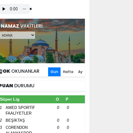
NAMAZ
VAKİTLERİ
ÇOK
OKUNANLAR
Gün
Hafta
Ay
PUAN
DURUMU
Süper Lig
O
P
1
AMED SPORTİF
0
0
FAALİYETLER
2
BEŞİKTAŞ
0
0
3
CORENDON
0
0