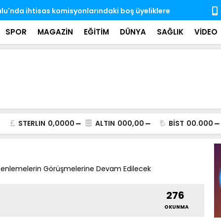
'nda ihtisas komisyonlarındaki boş üyeliklere
MSB: TSK, ka
almaya dev
SPOR
MAGAZİN
EĞİTİM
DÜNYA
SAĞLIK
VİDEO
STERLIN
0,0000
ALTIN
000,00
BİST
00.000
üzenlemelerin Görüşmelerine Devam Edilecek
276
OKUNMA