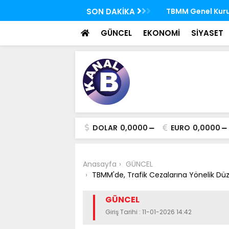
 FETÖ'nün suikast timindeki Burkay
SON DAKİKA
TBMM Genel Kurulu
oldu
seçim yapıldı
GÜNCEL
EKONOMİ
SİYASET
DOLAR
0,0000
EURO
0,0000
Anasayfa
GÜNCEL
TBMM'de, Trafik Cezalarına Yönelik D
GÜNCEL
Giriş Tarihi : 11-01-2026 14:42