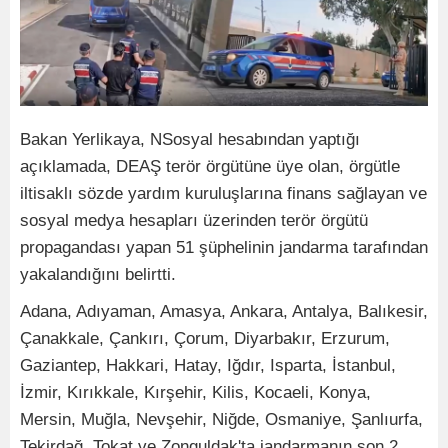
Bakan Yerlikaya, NSosyal hesabından yaptığı
açıklamada, DEAŞ terör örgütüne üye olan, örgütle
iltisaklı sözde yardım kuruluşlarına finans sağlayan ve
sosyal medya hesapları üzerinden terör örgütü
propagandası yapan 51 şüphelinin jandarma tarafından
yakalandığını belirtti.
Adana, Adıyaman, Amasya, Ankara, Antalya, Balıkesir,
Çanakkale, Çankırı, Çorum, Diyarbakır, Erzurum,
Gaziantep, Hakkari, Hatay, Iğdır, Isparta, İstanbul,
İzmir, Kırıkkale, Kırşehir, Kilis, Kocaeli, Konya,
Mersin, Muğla, Nevşehir, Niğde, Osmaniye, Şanlıurfa,
Tekirdağ, Tokat ve Zonguldak'ta jandarmanın son 2