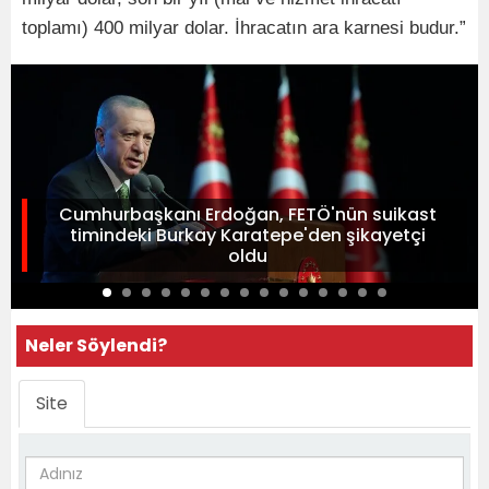
toplamı) 400 milyar dolar. İhracatın ara karnesi budur.”
Cumhurbaşkanı Erdoğan, FETÖ'nün suikast
timindeki Burkay Karatepe'den şikayetçi
oldu
Neler Söylendi?
Site