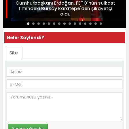
Cumhurbaşkanı Erdoğan, FETÖ'nün suikast
timindeki Burkay Karatepe'den şikayetçi
oldu
Neler Söylendi?
Site