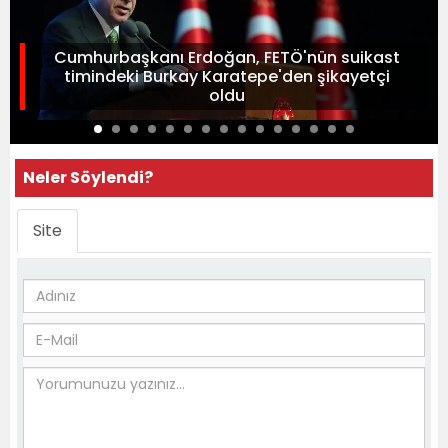
Cumhurbaşkanı Erdoğan, FETÖ'nün suikast
timindeki Burkay Karatepe'den şikayetçi
oldu
Neler Söylendi?
Site