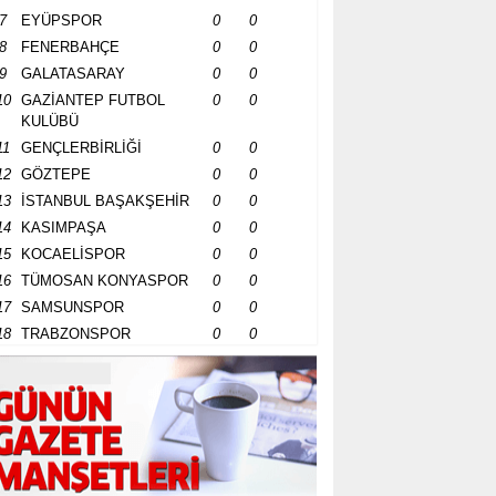
7
EYÜPSPOR
0
0
8
FENERBAHÇE
0
0
9
GALATASARAY
0
0
10
GAZİANTEP FUTBOL
0
0
KULÜBÜ
11
GENÇLERBİRLİĞİ
0
0
12
GÖZTEPE
0
0
13
İSTANBUL BAŞAKŞEHİR
0
0
14
KASIMPAŞA
0
0
15
KOCAELİSPOR
0
0
16
TÜMOSAN KONYASPOR
0
0
17
SAMSUNSPOR
0
0
18
TRABZONSPOR
0
0