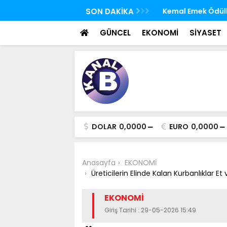
han Kemal Emek Ödülleri üç usta isme
SON DAKİKA
Kuşadası Belediyes
gözaltına alındı
GÜNCEL
EKONOMİ
SİYASET
DOLAR
0,0000
EURO
0,0000
Anasayfa
EKONOMİ
Üreticilerin Elinde Kalan Kurbanlıklar 
EKONOMİ
Giriş Tarihi : 29-05-2026 15:49