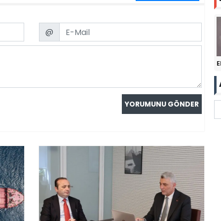
Email
@
E