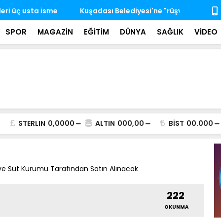
i'ne "rüşvet ve irtikap" operasyonu: 15 şüpheli
Özgür Özel'
ziyareti
SPOR
MAGAZİN
EĞİTİM
DÜNYA
SAĞLIK
VİDEO
STERLIN
0,0000
ALTIN
000,00
BİST
00.000
Et ve Süt Kurumu Tarafından Satın Alınacak
222
OKUNMA