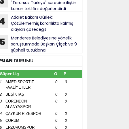
3
"Terörsüz Türkiye" sürecine ilişkin
kanun teklifini değerlendirdi
Adalet Bakanı Gürlek:
4
Çözülememiş karanlıkta kalmış
olayları çözeceğiz
Menderes Belediyesine yönelik
5
soruşturmada Başkan Çiçek ve 9
şüpheli tutuklandı
PUAN
DURUMU
Süper Lig
O
P
1
AMED SPORTİF
0
0
FAALİYETLER
2
BEŞİKTAŞ
0
0
3
CORENDON
0
0
ALANYASPOR
4
ÇAYKUR RİZESPOR
0
0
5
ÇORUM
0
0
6
ERZURUMSPOR
0
0