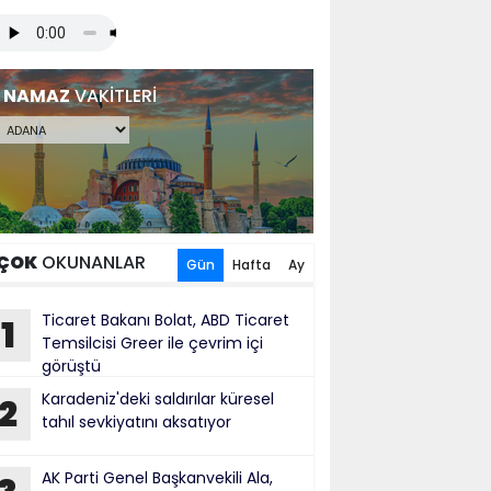
NAMAZ
VAKİTLERİ
ÇOK
OKUNANLAR
Gün
Hafta
Ay
Ticaret Bakanı Bolat, ABD Ticaret
1
Temsilcisi Greer ile çevrim içi
görüştü
Karadeniz'deki saldırılar küresel
2
tahıl sevkiyatını aksatıyor
AK Parti Genel Başkanvekili Ala,