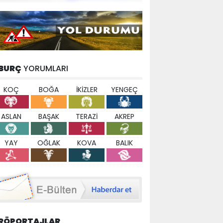
BURÇ
YORUMLARI
KOÇ
BOĞA
İKİZLER
YENGEÇ
ASLAN
BAŞAK
TERAZİ
AKREP
YAY
OĞLAK
KOVA
BALIK
RÖPORTAJLAR