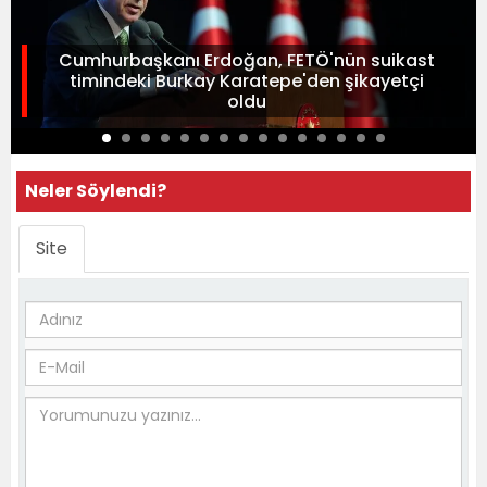
Cumhurbaşkanı Erdoğan, FETÖ'nün suikast
timindeki Burkay Karatepe'den şikayetçi
oldu
Neler Söylendi?
Site