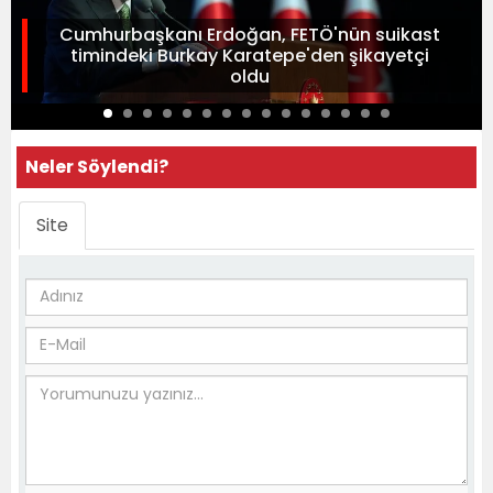
Cumhurbaşkanı Erdoğan, FETÖ'nün suikast
timindeki Burkay Karatepe'den şikayetçi
oldu
Neler Söylendi?
Site