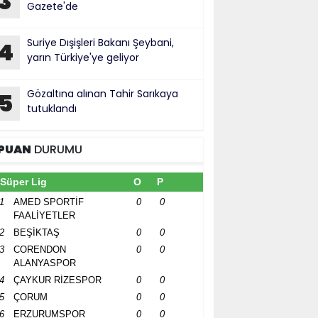
3
Gazete'de
Suriye Dışişleri Bakanı Şeybani,
4
yarın Türkiye'ye geliyor
Gözaltına alınan Tahir Sarıkaya
5
tutuklandı
PUAN
DURUMU
Süper Lig
O
P
1
AMED SPORTİF
0
0
FAALİYETLER
2
BEŞİKTAŞ
0
0
3
CORENDON
0
0
ALANYASPOR
4
ÇAYKUR RİZESPOR
0
0
5
ÇORUM
0
0
6
ERZURUMSPOR
0
0