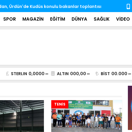
e engelli aylıkları artışlı şekilde hesaplara
Gözaltına a
ndı
SPOR
MAGAZİN
EĞİTİM
DÜNYA
SAĞLIK
VİDEO
STERLIN
0,0000
ALTIN
000,00
BİST
00.000
TENİS