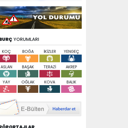
BURÇ
YORUMLARI
KOÇ
BOĞA
İKİZLER
YENGEÇ
ASLAN
BAŞAK
TERAZİ
AKREP
YAY
OĞLAK
KOVA
BALIK
RÖPORTAJLAR