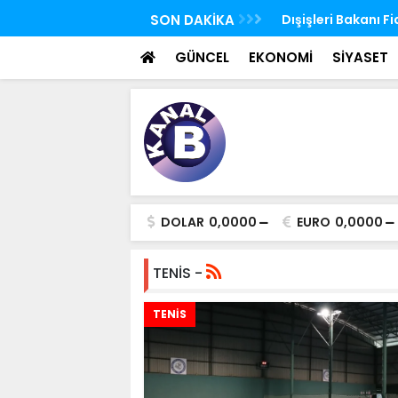
Ürdün'de Kudüs konulu bakanlar toplantısı
SON DAKİKA
Ağustos ayı yaşlı v
 yaptı
yatırılmaya başla
GÜNCEL
EKONOMİ
SİYASET
DOLAR
0,0000
EURO
0,0000
TENİS -
TENİS