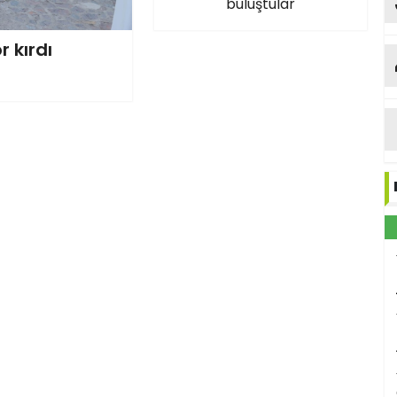
buluştular
r kırdı