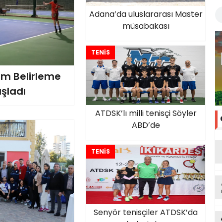
Adana’da uluslararası Master
müsabakası
TENİS
ım Belirleme
şladı
ATDSK’lı milli tenisçi Söyler
ABD’de
TENİS
Senyör tenisçiler ATDSK’da