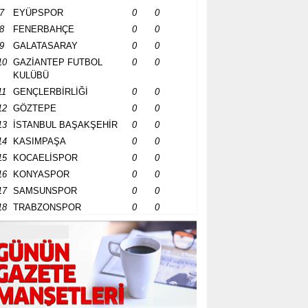
7
EYÜPSPOR
0
0
8
FENERBAHÇE
0
0
9
GALATASARAY
0
0
10
GAZİANTEP FUTBOL
0
0
KULÜBÜ
11
GENÇLERBİRLİĞİ
0
0
12
GÖZTEPE
0
0
13
İSTANBUL BAŞAKŞEHİR
0
0
14
KASIMPAŞA
0
0
15
KOCAELİSPOR
0
0
16
KONYASPOR
0
0
17
SAMSUNSPOR
0
0
18
TRABZONSPOR
0
0