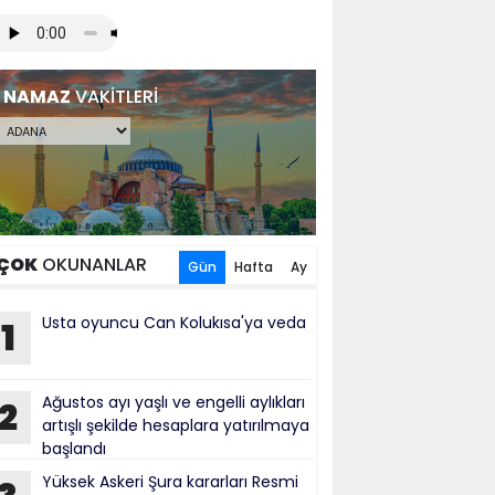
NAMAZ
VAKİTLERİ
ÇOK
OKUNANLAR
Gün
Hafta
Ay
Usta oyuncu Can Kolukısa'ya veda
1
Ağustos ayı yaşlı ve engelli aylıkları
2
artışlı şekilde hesaplara yatırılmaya
başlandı
Yüksek Askeri Şura kararları Resmi