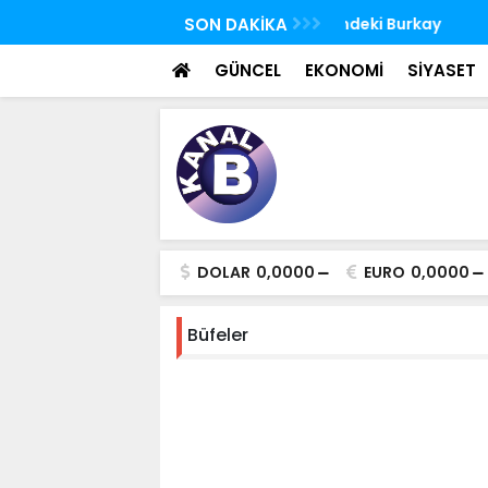
 FETÖ'nün suikast timindeki Burkay
SON DAKİKA
TBMM Genel Kurulu
oldu
seçim yapıldı
GÜNCEL
EKONOMİ
SİYASET
DOLAR
0,0000
EURO
0,0000
Büfeler