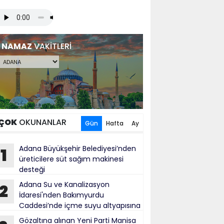
NAMAZ
VAKİTLERİ
ÇOK
OKUNANLAR
Gün
Hafta
Ay
Adana Büyükşehir Belediyesi’nden
1
üreticilere süt sağım makinesi
desteği
Adana Su ve Kanalizasyon
2
İdaresi'nden Bakımyurdu
Caddesi’nde içme suyu altyapısına
tırım
Gözaltına alınan Yeni Parti Manisa