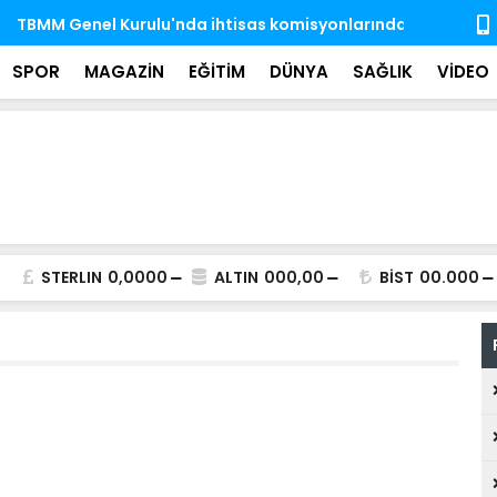
'nda ihtisas komisyonlarındaki boş üyeliklere
MSB: TSK, ka
almaya dev
SPOR
MAGAZİN
EĞİTİM
DÜNYA
SAĞLIK
VİDEO
STERLIN
0,0000
ALTIN
000,00
BİST
00.000