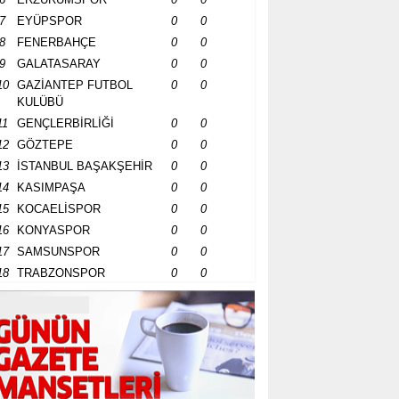
7
EYÜPSPOR
0
0
8
FENERBAHÇE
0
0
9
GALATASARAY
0
0
10
GAZİANTEP FUTBOL
0
0
KULÜBÜ
11
GENÇLERBİRLİĞİ
0
0
12
GÖZTEPE
0
0
13
İSTANBUL BAŞAKŞEHİR
0
0
14
KASIMPAŞA
0
0
15
KOCAELİSPOR
0
0
16
KONYASPOR
0
0
17
SAMSUNSPOR
0
0
18
TRABZONSPOR
0
0