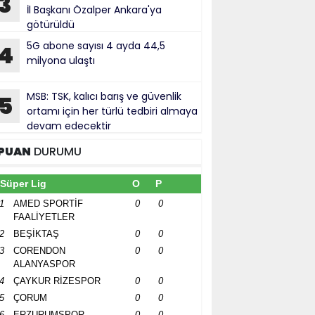
3
İl Başkanı Özalper Ankara'ya
götürüldü
5G abone sayısı 4 ayda 44,5
4
milyona ulaştı
MSB: TSK, kalıcı barış ve güvenlik
5
ortamı için her türlü tedbiri almaya
devam edecektir
PUAN
DURUMU
Süper Lig
O
P
1
AMED SPORTİF
0
0
FAALİYETLER
2
BEŞİKTAŞ
0
0
3
CORENDON
0
0
ALANYASPOR
4
ÇAYKUR RİZESPOR
0
0
5
ÇORUM
0
0
6
ERZURUMSPOR
0
0