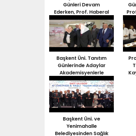
Günleri Devam
Gün
Ederken, Prof. Haberal
Pro
Kampüste
İncelemelerde Bulundu
Başkent Üni. Tanıtım
Pro
Günlerinde Adaylar
T
Akademisyenlerle
Ka
Buluşuyor
Başkent Üni. ve
Yenimahalle
Belediyesinden Sağlık