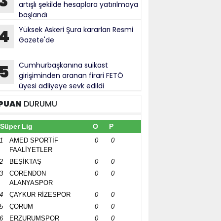
3
artışlı şekilde hesaplara yatırılmaya
başlandı
Yüksek Askeri Şura kararları Resmi
4
Gazete'de
Cumhurbaşkanına suikast
5
girişiminden aranan firari FETÖ
üyesi adliyeye sevk edildi
PUAN
DURUMU
Süper Lig
O
P
1
AMED SPORTİF
0
0
FAALİYETLER
2
BEŞİKTAŞ
0
0
3
CORENDON
0
0
ALANYASPOR
4
ÇAYKUR RİZESPOR
0
0
5
ÇORUM
0
0
6
ERZURUMSPOR
0
0