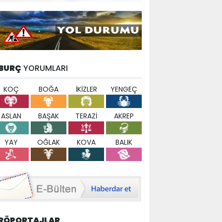
BURÇ
YORUMLARI
KOÇ
BOĞA
İKİZLER
YENGEÇ
ASLAN
BAŞAK
TERAZİ
AKREP
YAY
OĞLAK
KOVA
BALIK
RÖPORTAJLAR