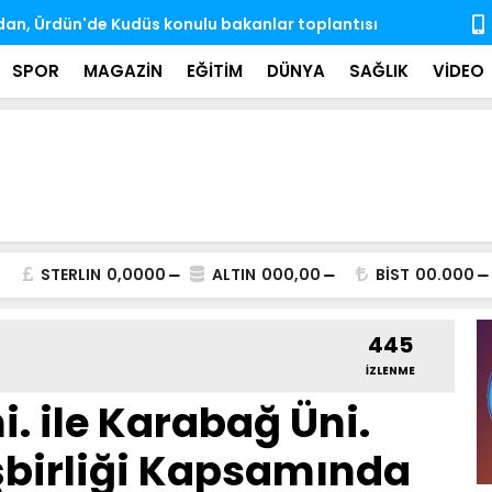
e engelli aylıkları artışlı şekilde hesaplara
Gözaltına a
ndı
SPOR
MAGAZİN
EĞİTİM
DÜNYA
SAĞLIK
VİDEO
STERLIN
0,0000
ALTIN
000,00
BİST
00.000
445
İZLENME
. ile Karabağ Üni.
şbirliği Kapsamında