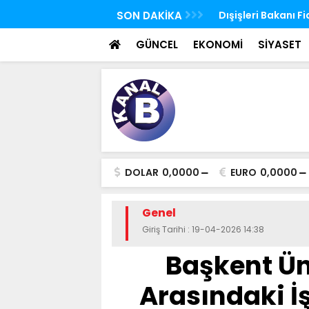
Ürdün'de Kudüs konulu bakanlar toplantısı
SON DAKİKA
Ağustos ayı yaşlı v
 yaptı
yatırılmaya başla
GÜNCEL
EKONOMİ
SİYASET
DOLAR
0,0000
EURO
0,0000
Genel
Giriş Tarihi : 19-04-2026 14:38
Başkent Üni
Arasındaki İ