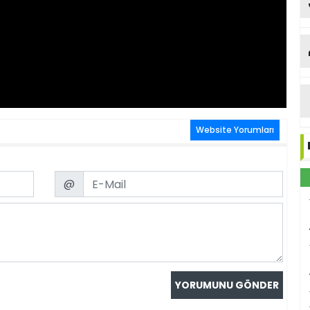
Website Yorumları
Email
@