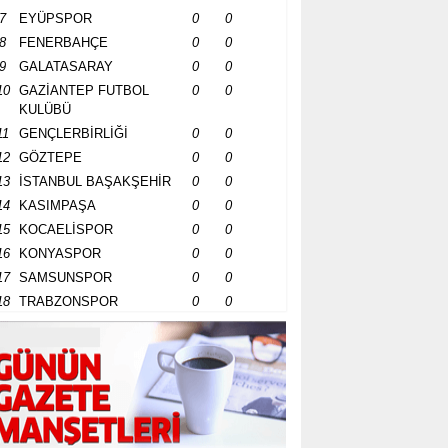
7
EYÜPSPOR
0
0
8
FENERBAHÇE
0
0
9
GALATASARAY
0
0
10
GAZİANTEP FUTBOL
0
0
KULÜBÜ
11
GENÇLERBİRLİĞİ
0
0
12
GÖZTEPE
0
0
13
İSTANBUL BAŞAKŞEHİR
0
0
14
KASIMPAŞA
0
0
15
KOCAELİSPOR
0
0
16
KONYASPOR
0
0
17
SAMSUNSPOR
0
0
18
TRABZONSPOR
0
0