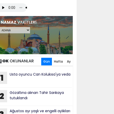
NAMAZ
VAKİTLERİ
ÇOK
OKUNANLAR
Gün
Hafta
Ay
Usta oyuncu Can Kolukısa'ya veda
1
Gözaltına alınan Tahir Sarıkaya
2
tutuklandı
Ağustos ayı yaşlı ve engelli aylıkları