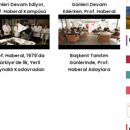
leri Devam Ediyor,
Günleri Devam
f. Haberal Kampüsü
Ederken, Prof. Haberal
Ziyaret Etti
Yenileme Çalışmalarını
Denetledi
f. Haberal, 1979'da
Başkent Tanıtım
ürkiye'de İlk, Yerli
Günlerinde, Prof.
ynaklı Kadavradan
Haberal Adaylara
Böbrek Naklini
Başarı Diledi
Gerçekleştirmişti