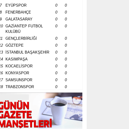
7
EYÜPSPOR
0
0
8
FENERBAHÇE
0
0
9
GALATASARAY
0
0
10
GAZİANTEP FUTBOL
0
0
KULÜBÜ
11
GENÇLERBİRLİĞİ
0
0
12
GÖZTEPE
0
0
13
İSTANBUL BAŞAKŞEHİR
0
0
14
KASIMPAŞA
0
0
15
KOCAELİSPOR
0
0
16
KONYASPOR
0
0
17
SAMSUNSPOR
0
0
18
TRABZONSPOR
0
0