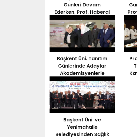
Günleri Devam
Gün
Ederken, Prof. Haberal
Pro
Kampüste
İncelemelerde Bulundu
Başkent Üni. Tanıtım
Pro
Günlerinde Adaylar
T
Akademisyenlerle
Ka
Buluşuyor
Başkent Üni. ve
Yenimahalle
Belediyesinden Sağlık