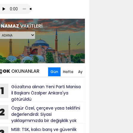
NAMAZ
VAKİTLERİ
ÇOK
OKUNANLAR
Gün
Hafta
Ay
Gözaltına alınan Yeni Parti Manisa
1
İl Başkanı Özalper Ankara'ya
götürüldü
Özgür Özel, çerçeve yasa teklifini
2
değerlendirdi: Siyasi
yaklaşımımızda bir değişiklik yok
cak usul ve üslup açısından yanlış
MSB: TSK, kalıcı barış ve güvenlik