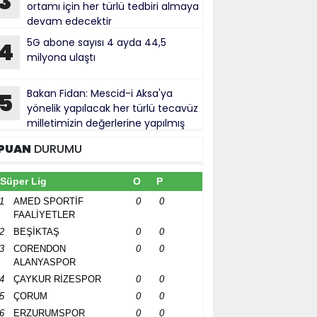
3
ortamı için her türlü tedbiri almaya
devam edecektir
5G abone sayısı 4 ayda 44,5
4
milyona ulaştı
Bakan Fidan: Mescid-i Aksa'ya
5
yönelik yapılacak her türlü tecavüz
milletimizin değerlerine yapılmış
bul ediliyor
PUAN
DURUMU
Süper Lig
O
P
1
AMED SPORTİF
0
0
FAALİYETLER
2
BEŞİKTAŞ
0
0
3
CORENDON
0
0
ALANYASPOR
4
ÇAYKUR RİZESPOR
0
0
5
ÇORUM
0
0
6
ERZURUMSPOR
0
0