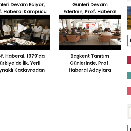
leri Devam Ediyor,
Günleri Devam
f. Haberal Kampüsü
Ederken, Prof. Haberal
Ziyaret Etti
Yenileme Çalışmalarını
Denetledi
f. Haberal, 1979'da
Başkent Tanıtım
ürkiye'de İlk, Yerli
Günlerinde, Prof.
ynaklı Kadavradan
Haberal Adaylara
Böbrek Naklini
Başarı Diledi
Gerçekleştirmişti