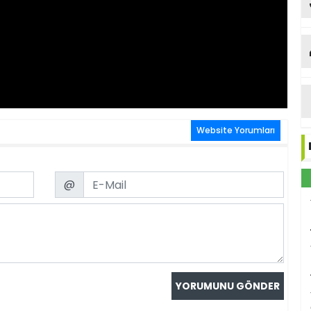
Website Yorumları
ka
Email
@