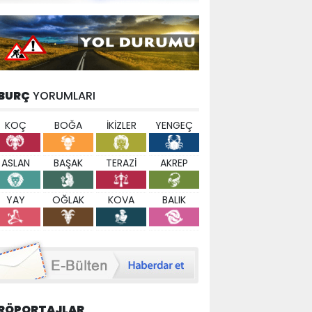
BURÇ
YORUMLARI
KOÇ
BOĞA
İKİZLER
YENGEÇ
ASLAN
BAŞAK
TERAZİ
AKREP
YAY
OĞLAK
KOVA
BALIK
RÖPORTAJLAR