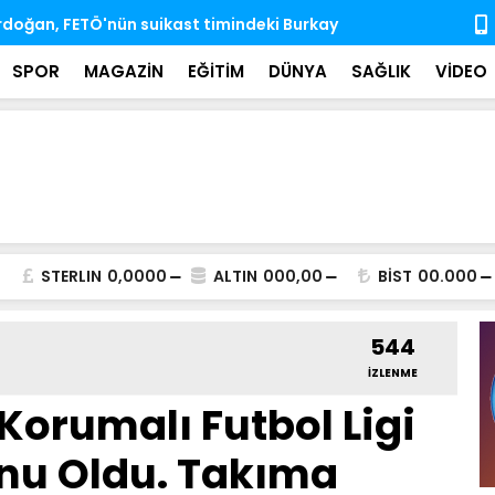
'nda ihtisas komisyonlarındaki boş üyeliklere
MSB: TSK, ka
almaya dev
SPOR
MAGAZİN
EĞİTİM
DÜNYA
SAĞLIK
VİDEO
STERLIN
0,0000
ALTIN
000,00
BİST
00.000
544
İZLENME
Korumalı Futbol Ligi
u Oldu. Takıma