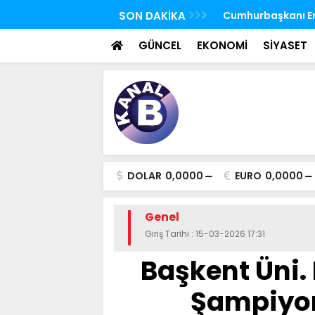
 FETÖ'nün suikast timindeki Burkay
SON DAKİKA
TBMM Genel Kurulu
oldu
seçim yapıldı
GÜNCEL
EKONOMİ
SİYASET
DOLAR
0,0000
EURO
0,0000
Genel
Giriş Tarihi : 15-03-2026 17:31
Başkent Üni. 
Şampiyon