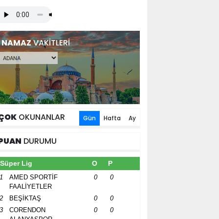
NAMAZ
VAKİTLERİ
ÇOK
OKUNANLAR
Gün
Hafta
Ay
PUAN
DURUMU
Süper Lig
O
P
1
AMED SPORTİF
0
0
FAALİYETLER
2
BEŞİKTAŞ
0
0
3
CORENDON
0
0