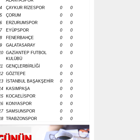
ALANYASPOR
4
ÇAYKUR RİZESPOR
0
0
5
ÇORUM
0
0
6
ERZURUMSPOR
0
0
7
EYÜPSPOR
0
0
8
FENERBAHÇE
0
0
9
GALATASARAY
0
0
10
GAZİANTEP FUTBOL
0
0
KULÜBÜ
11
GENÇLERBİRLİĞİ
0
0
12
GÖZTEPE
0
0
13
İSTANBUL BAŞAKŞEHİR
0
0
14
KASIMPAŞA
0
0
15
KOCAELİSPOR
0
0
16
KONYASPOR
0
0
17
SAMSUNSPOR
0
0
18
TRABZONSPOR
0
0