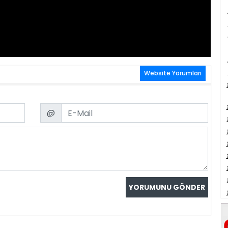
Website Yorumları
Email
@