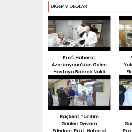
DİĞER VİDEOLAR
Prof. Haberal,
Azerbaycan'dan Gelen
Yol
Hastaya Böbrek Nakli
Ek
Gerçekleştirdi,
Kampüsü Ziyaret Etti
Başkent Tanıtım
Günleri Devam
Gün
Ederken, Prof. Haberal
Pro