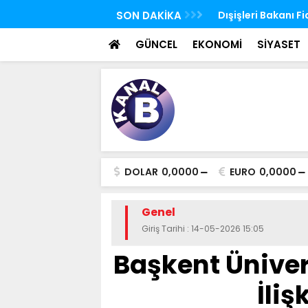
Ürdün'de Kudüs konulu bakanlar toplantısı
SON DAKİKA
Ağustos ayı yaşlı v
 yaptı
yatırılmaya başla
GÜNCEL
EKONOMİ
SİYASET
DOLAR
0,0000
EURO
0,0000
Genel
Giriş Tarihi : 14-05-2026 15:05
Başkent Üniver
İliş