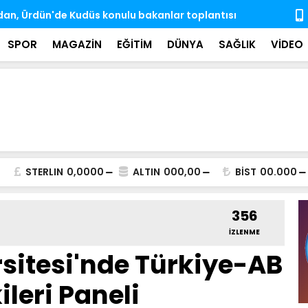
e engelli aylıkları artışlı şekilde hesaplara
Gözaltına a
ndı
SPOR
MAGAZİN
EĞİTİM
DÜNYA
SAĞLIK
VİDEO
STERLIN
0,0000
ALTIN
000,00
BİST
00.000
356
İZLENME
sitesi'nde Türkiye-AB
kileri Paneli