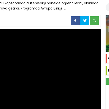
ünü kapsamında düzenlediği panelde öğrencilerini, alanında
aya getirdi. Programda Avrupa Birliği i...