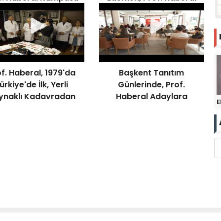
Ziyaret Etti
Yenileme Çalışmalarını
Denetledi
f. Haberal, 1979'da
Başkent Tanıtım
ürkiye'de İlk, Yerli
Günlerinde, Prof.
ynaklı Kadavradan
Haberal Adaylara
E
Böbrek Naklini
Başarı Diledi
Gerçekleştirmişti