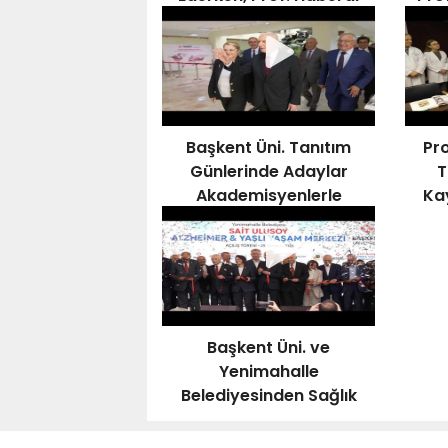
Kampüste
İncelemelerde Bulundu
Başkent Üni. Tanıtım
Pro
Günlerinde Adaylar
T
Akademisyenlerle
Ka
Buluşuyor
Başkent Üni. ve
Yenimahalle
Belediyesinden Sağlık
Hamlesi. Prof. Haberal
ve Karayalçın