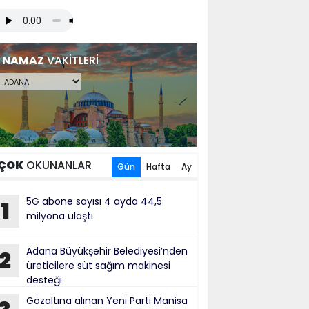
NAMAZ
VAKİTLERİ
ÇOK
OKUNANLAR
Gün
Hafta
Ay
5G abone sayısı 4 ayda 44,5
1
milyona ulaştı
Adana Büyükşehir Belediyesi’nden
2
üreticilere süt sağım makinesi
desteği
Gözaltına alınan Yeni Parti Manisa