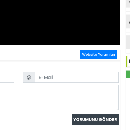
Website Yorumları
ya
Email
@