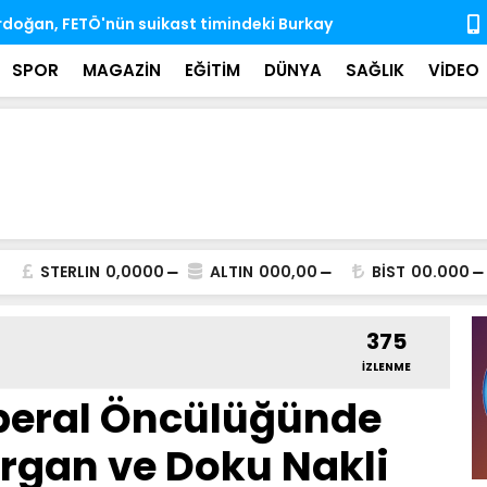
'nda ihtisas komisyonlarındaki boş üyeliklere
MSB: TSK, ka
almaya dev
SPOR
MAGAZİN
EĞİTİM
DÜNYA
SAĞLIK
VİDEO
STERLIN
0,0000
ALTIN
000,00
BİST
00.000
375
İZLENME
aberal Öncülüğünde
Organ ve Doku Nakli