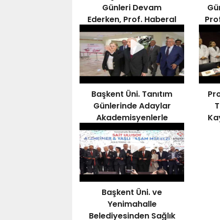
Günleri Devam
Gün
Ederken, Prof. Haberal
Pro
Kampüste
İncelemelerde Bulundu
Başkent Üni. Tanıtım
Pro
Günlerinde Adaylar
T
Akademisyenlerle
Ka
Buluşuyor
Başkent Üni. ve
Yenimahalle
Belediyesinden Sağlık