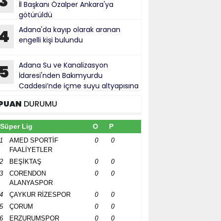
3
İl Başkanı Özalper Ankara'ya
götürüldü
Adana'da kayıp olarak aranan
4
engelli kişi bulundu
Adana Su ve Kanalizasyon
5
İdaresi'nden Bakımyurdu
Caddesi’nde içme suyu altyapısına
tırım
PUAN
DURUMU
Süper Lig
O
P
1
AMED SPORTİF
0
0
FAALİYETLER
2
BEŞİKTAŞ
0
0
3
CORENDON
0
0
ALANYASPOR
4
ÇAYKUR RİZESPOR
0
0
5
ÇORUM
0
0
6
ERZURUMSPOR
0
0