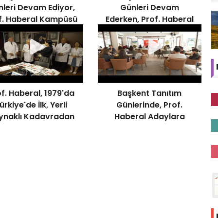
leri Devam Ediyor,
Günleri Devam
f. Haberal Kampüsü
Ederken, Prof. Haberal
Ziyaret Etti
Yenileme Çalışmalarını
Denetledi
f. Haberal, 1979'da
Başkent Tanıtım
ürkiye'de İlk, Yerli
Günlerinde, Prof.
ynaklı Kadavradan
Haberal Adaylara
Böbrek Naklini
Başarı Diledi
Gerçekleştirmişti