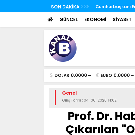
 FETÖ'nün suikast timindeki Burkay
SON DAKİKA
TBMM Genel Kurulu
oldu
seçim yapıldı
GÜNCEL
EKONOMİ
SİYASET
DOLAR
0,0000
EURO
0,0000
Genel
Giriş Tarihi : 04-06-2026 14:02
Prof. Dr. H
Çıkarılan "