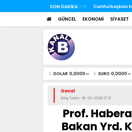
 FETÖ'nün suikast timindeki Burkay
SON DAKİKA
TBMM Genel Kurulu
oldu
seçim yapıldı
GÜNCEL
EKONOMİ
SİYASET
DOLAR
0,0000
EURO
0,0000
Genel
Giriş Tarihi : 15-03-2026 17:31
Prof. Habera
Bakan Yrd. K