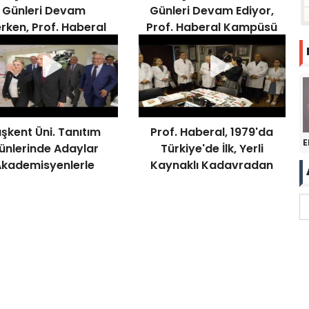
Günleri Devam
Günleri Devam Ediyor,
rken, Prof. Haberal
Prof. Haberal Kampüsü
Kampüste
Ziyaret Etti
elemelerde Bulundu
şkent Üni. Tanıtım
Prof. Haberal, 1979'da
E
ünlerinde Adaylar
Türkiye'de İlk, Yerli
Akademisyenlerle
Kaynaklı Kadavradan
Buluşuyor
Böbrek Naklini
Gerçekleştirmişti