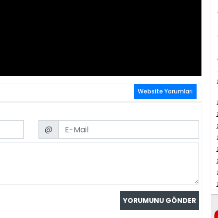
Website Yorumları
Email
@