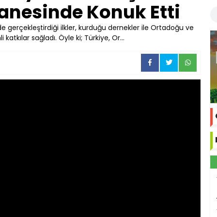
anesinde Konuk Etti
 gerçekleştirdiği ilkler, kurduğu dernekler ile Ortadoğu ve
atkılar sağladı. Öyle ki; Türkiye, Or...