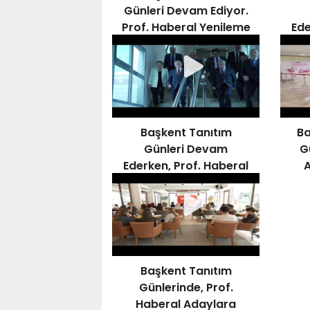
Günleri Devam Ediyor.
Prof. Haberal Yenileme
Ede
Çalışmalarını Denetledi
İnc
Başkent Tanıtım
Ba
Günleri Devam
G
Ederken, Prof. Haberal
Yenileme Çalışmalarını
Denetledi
Başkent Tanıtım
Günlerinde, Prof.
Haberal Adaylara