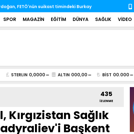
'nda ihtisas komisyonlarındaki boş üyeliklere
MSB: TSK, ka
almaya dev
SPOR
MAGAZİN
EĞİTİM
DÜNYA
SAĞLIK
VİDEO
STERLIN
0,0000
ALTIN
000,00
BİST
00.000
435
İZLENME
l, Kırgızistan Sağlık
adyraliev'i Başkent