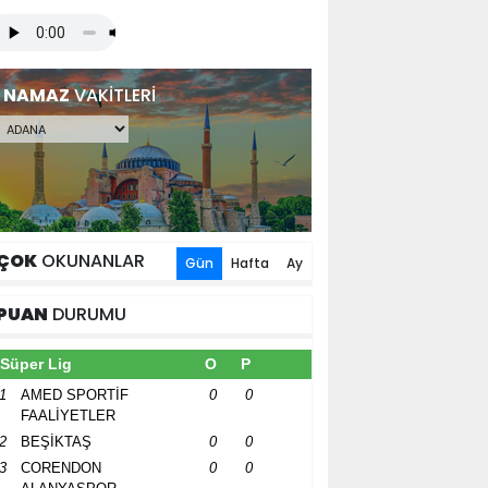
NAMAZ
VAKİTLERİ
ÇOK
OKUNANLAR
Gün
Hafta
Ay
PUAN
DURUMU
Süper Lig
O
P
1
AMED SPORTİF
0
0
FAALİYETLER
2
BEŞİKTAŞ
0
0
3
CORENDON
0
0