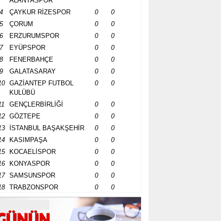
ALANYASPOR
4
ÇAYKUR RİZESPOR
0
0
5
ÇORUM
0
0
6
ERZURUMSPOR
0
0
7
EYÜPSPOR
0
0
8
FENERBAHÇE
0
0
9
GALATASARAY
0
0
10
GAZİANTEP FUTBOL
0
0
KULÜBÜ
11
GENÇLERBİRLİĞİ
0
0
12
GÖZTEPE
0
0
13
İSTANBUL BAŞAKŞEHİR
0
0
14
KASIMPAŞA
0
0
15
KOCAELİSPOR
0
0
16
KONYASPOR
0
0
17
SAMSUNSPOR
0
0
18
TRABZONSPOR
0
0