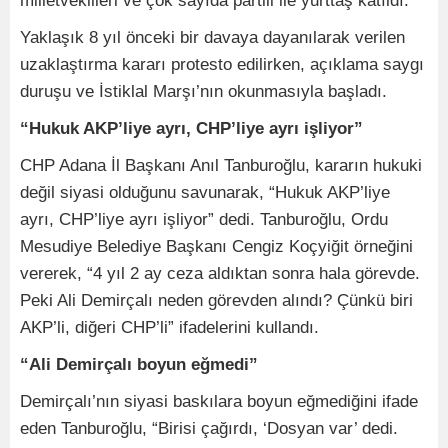
milletvekilleri ve çok sayıda partili ile yurttaş katıldı.
Yaklaşık 8 yıl önceki bir davaya dayanılarak verilen
uzaklaştırma kararı protesto edilirken, açıklama saygı
duruşu ve İstiklal Marşı’nın okunmasıyla başladı.
“Hukuk AKP’liye ayrı, CHP’liye ayrı işliyor”
CHP Adana İl Başkanı Anıl Tanburoğlu, kararın hukuki
değil siyasi olduğunu savunarak, “Hukuk AKP’liye
ayrı, CHP’liye ayrı işliyor” dedi. Tanburoğlu, Ordu
Mesudiye Belediye Başkanı Cengiz Koçyiğit örneğini
vererek, “4 yıl 2 ay ceza aldıktan sonra hala görevde.
Peki Ali Demirçalı neden görevden alındı? Çünkü biri
AKP’li, diğeri CHP’li” ifadelerini kullandı.
“Ali Demirçalı boyun eğmedi”
Demirçalı’nın siyasi baskılara boyun eğmediğini ifade
eden Tanburoğlu, “Birisi çağırdı, ‘Dosyan var’ dedi.