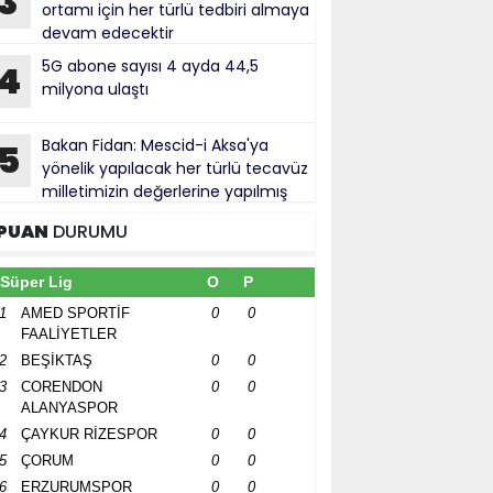
3
ortamı için her türlü tedbiri almaya
devam edecektir
5G abone sayısı 4 ayda 44,5
4
milyona ulaştı
Bakan Fidan: Mescid-i Aksa'ya
5
yönelik yapılacak her türlü tecavüz
milletimizin değerlerine yapılmış
bul ediliyor
PUAN
DURUMU
Süper Lig
O
P
1
AMED SPORTİF
0
0
FAALİYETLER
2
BEŞİKTAŞ
0
0
3
CORENDON
0
0
ALANYASPOR
4
ÇAYKUR RİZESPOR
0
0
5
ÇORUM
0
0
6
ERZURUMSPOR
0
0