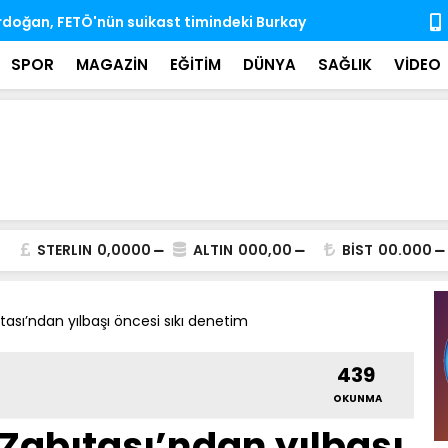
'nda ihtisas komisyonlarındaki boş üyeliklere
MSB: TSK, ka
almaya dev
SPOR
MAGAZİN
EĞİTİM
DÜNYA
SAĞLIK
VİDEO
STERLIN
0,0000
ALTIN
000,00
BİST
00.000
ası’ndan yılbaşı öncesi sıkı denetim
439
OKUNMA
Zabıtası’ndan yılbaşı