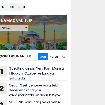
NAMAZ
VAKİTLERİ
ÇOK
OKUNANLAR
Gün
Hafta
Ay
Gözaltına alınan Yeni Parti Manisa
1
İl Başkanı Özalper Ankara'ya
götürüldü
Özgür Özel, çerçeve yasa teklifini
2
değerlendirdi: Siyasi
yaklaşımımızda bir değişiklik yok
cak usul ve üslup açısından yanlış
MSB: TSK, kalıcı barış ve güvenlik