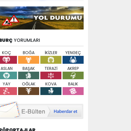
BURÇ
YORUMLARI
KOÇ
BOĞA
İKİZLER
YENGEÇ
ASLAN
BAŞAK
TERAZİ
AKREP
YAY
OĞLAK
KOVA
BALIK
RÖPORTAJLAR