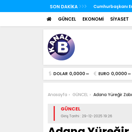
 FETÖ'nün suikast timindeki Burkay
SON DAKİKA
TBMM Genel Kurulu
oldu
seçim yapıldı
GÜNCEL
EKONOMİ
SİYASET
DOLAR
0,0000
EURO
0,0000
Anasayfa
GÜNCEL
Adana Yüreğir Zabıt
GÜNCEL
Giriş Tarihi : 29-12-2025 19:26
Adana Yüreğir 