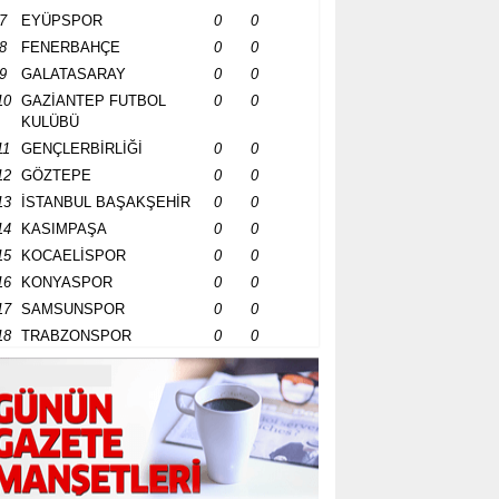
7
EYÜPSPOR
0
0
8
FENERBAHÇE
0
0
9
GALATASARAY
0
0
10
GAZİANTEP FUTBOL
0
0
KULÜBÜ
11
GENÇLERBİRLİĞİ
0
0
12
GÖZTEPE
0
0
13
İSTANBUL BAŞAKŞEHİR
0
0
14
KASIMPAŞA
0
0
15
KOCAELİSPOR
0
0
16
KONYASPOR
0
0
17
SAMSUNSPOR
0
0
18
TRABZONSPOR
0
0