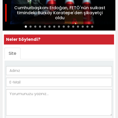
Cumhurbaşkanı Erdoğan, FETÖ'nün suikast
timindeki Burkay Karatepe'den şikayetçi
oldu
Neler Söylendi?
Site