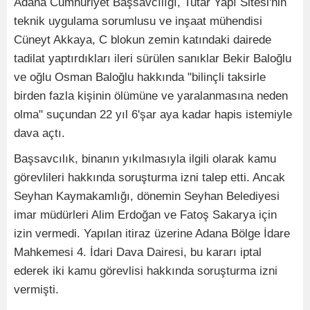
Adana Cumhuriyet Başsavcılığı, Tutar Yapı Sitesi'nin
teknik uygulama sorumlusu ve inşaat mühendisi
Cüneyt Akkaya, C blokun zemin katındaki dairede
tadilat yaptırdıkları ileri sürülen sanıklar Bekir Baloğlu
ve oğlu Osman Baloğlu hakkında "bilinçli taksirle
birden fazla kişinin ölümüne ve yaralanmasına neden
olma" suçundan 22 yıl 6'şar aya kadar hapis istemiyle
dava açtı.
Başsavcılık, binanın yıkılmasıyla ilgili olarak kamu
görevlileri hakkında soruşturma izni talep etti. Ancak
Seyhan Kaymakamlığı, dönemin Seyhan Belediyesi
imar müdürleri Alim Erdoğan ve Fatoş Sakarya için
izin vermedi. Yapılan itiraz üzerine Adana Bölge İdare
Mahkemesi 4. İdari Dava Dairesi, bu kararı iptal
ederek iki kamu görevlisi hakkında soruşturma izni
vermişti.