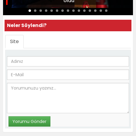
oldu
Neler Söylendi?
Site