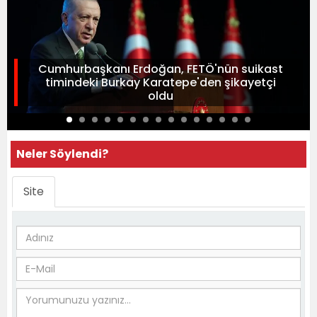
Cumhurbaşkanı Erdoğan, FETÖ'nün suikast
timindeki Burkay Karatepe'den şikayetçi
oldu
Neler Söylendi?
Site