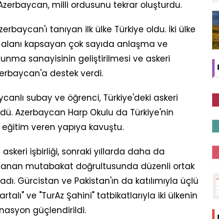
zerbaycan, milli ordusunu tekrar oluşturdu.
rbaycan'ı tanıyan ilk ülke Türkiye oldu. İki ülke
ri alanı kapsayan çok sayıda anlaşma ve
vunma sanayisinin geliştirilmesi ve askeri
zerbaycan'a destek verdi.
nlı subay ve öğrenci, Türkiye'deki askeri
dü. Azerbaycan Harp Okulu da Türkiye'nin
a eğitim veren yapıya kavuştu.
askeri işbirliği, sonraki yıllarda daha da
mzalanan mutabakat doğrultusunda düzenli ortak
adı. Gürcistan ve Pakistan'ın da katılımıyla üçlü
talı" ve "TurAz Şahini" tatbikatlarıyla iki ülkenin
nasyon güçlendirildi.