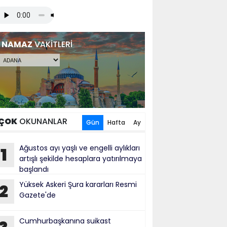
NAMAZ
VAKİTLERİ
ÇOK
OKUNANLAR
Gün
Hafta
Ay
Ağustos ayı yaşlı ve engelli aylıkları
1
artışlı şekilde hesaplara yatırılmaya
başlandı
Yüksek Askeri Şura kararları Resmi
2
Gazete'de
Cumhurbaşkanına suikast