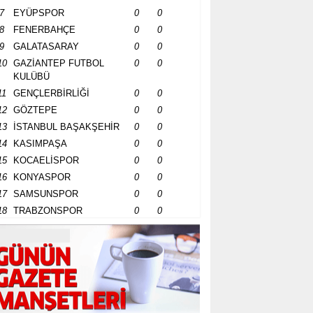
7
EYÜPSPOR
0
0
8
FENERBAHÇE
0
0
9
GALATASARAY
0
0
10
GAZİANTEP FUTBOL
0
0
KULÜBÜ
11
GENÇLERBİRLİĞİ
0
0
12
GÖZTEPE
0
0
13
İSTANBUL BAŞAKŞEHİR
0
0
14
KASIMPAŞA
0
0
15
KOCAELİSPOR
0
0
16
KONYASPOR
0
0
17
SAMSUNSPOR
0
0
18
TRABZONSPOR
0
0