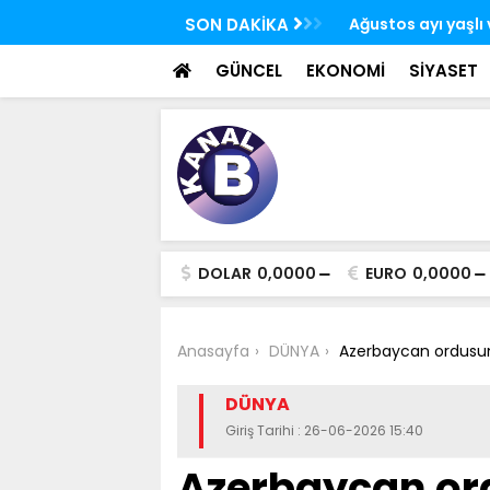
Ürdün'de Kudüs konulu bakanlar toplantısı
SON DAKİKA
Ağustos ayı yaşlı v
 yaptı
yatırılmaya başla
GÜNCEL
EKONOMİ
SİYASET
DOLAR
0,0000
EURO
0,0000
Anasayfa
DÜNYA
Azerbaycan ordusunun
DÜNYA
Giriş Tarihi : 26-06-2026 15:40
Azerbaycan or