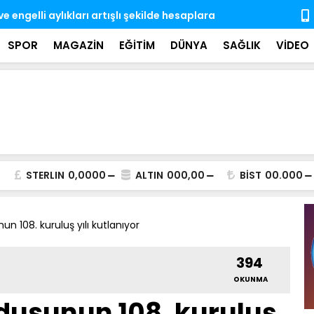
e engelli aylıkları artışlı şekilde hesaplara
Gözaltına a
ndı
SPOR
MAGAZİN
EĞİTİM
DÜNYA
SAĞLIK
VİDEO
STERLIN
0,0000
ALTIN
000,00
BİST
00.000
 108. kuruluş yılı kutlanıyor
394
OKUNMA
dusunun 108. kuruluş