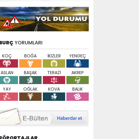
BURÇ
YORUMLARI
KOÇ
BOĞA
İKİZLER
YENGEÇ
ASLAN
BAŞAK
TERAZİ
AKREP
YAY
OĞLAK
KOVA
BALIK
RÖPORTAJLAR