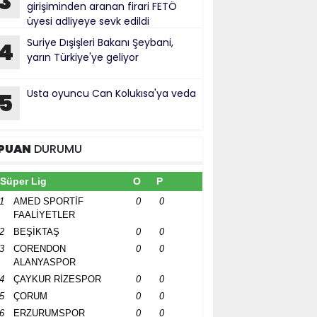
3
girişiminden aranan firari FETÖ
üyesi adliyeye sevk edildi
Suriye Dışişleri Bakanı Şeybani,
4
yarın Türkiye'ye geliyor
Usta oyuncu Can Kolukısa'ya veda
5
PUAN
DURUMU
Süper Lig
O
P
1
AMED SPORTİF
0
0
FAALİYETLER
2
BEŞİKTAŞ
0
0
3
CORENDON
0
0
ALANYASPOR
4
ÇAYKUR RİZESPOR
0
0
5
ÇORUM
0
0
6
ERZURUMSPOR
0
0