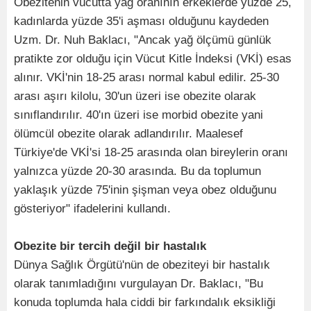
Obezitenin vücutta yağ oranının erkeklerde yüzde 25,
kadınlarda yüzde 35'i aşması olduğunu kaydeden
Uzm. Dr. Nuh Baklacı, "Ancak yağ ölçümü günlük
pratikte zor olduğu için Vücut Kitle İndeksi (VKİ) esas
alınır. VKİ'nin 18-25 arası normal kabul edilir. 25-30
arası aşırı kilolu, 30'un üzeri ise obezite olarak
sınıflandırılır. 40'ın üzeri ise morbid obezite yani
ölümcül obezite olarak adlandırılır. Maalesef
Türkiye'de VKİ'si 18-25 arasında olan bireylerin oranı
yalnızca yüzde 20-30 arasında. Bu da toplumun
yaklaşık yüzde 75'inin şişman veya obez olduğunu
gösteriyor" ifadelerini kullandı.
Obezite bir tercih değil bir hastalık
Dünya Sağlık Örgütü'nün de obeziteyi bir hastalık
olarak tanımladığını vurgulayan Dr. Baklacı, "Bu
konuda toplumda hala ciddi bir farkındalık eksikliği