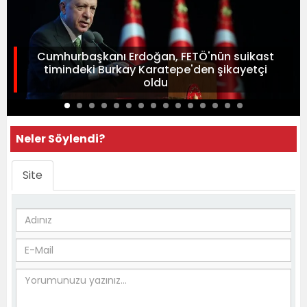
Cumhurbaşkanı Erdoğan, FETÖ'nün suikast
timindeki Burkay Karatepe'den şikayetçi
oldu
Neler Söylendi?
Site